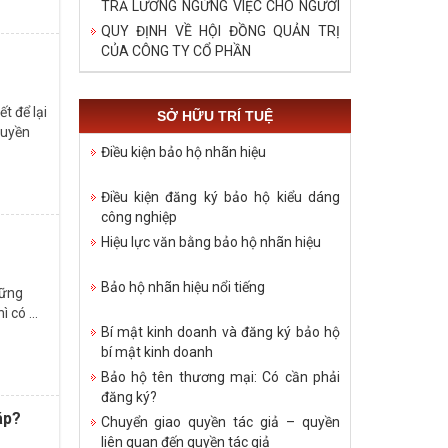
TRẢ LƯƠNG NGỪNG VIỆC CHO NGƯỜI
LAO ĐỘNG TRONG DỊCH COVID – 19
QUY ĐỊNH VỀ HỘI ĐỒNG QUẢN TRỊ
CỦA CÔNG TY CỔ PHẦN
t để lại
SỞ HỮU TRÍ TUỆ
quyền
Điều kiện bảo hộ nhãn hiệu
Điều kiện đăng ký bảo hộ kiểu dáng
công nghiệp
Hiệu lực văn bằng bảo hộ nhãn hiệu
Bảo hộ nhãn hiệu nổi tiếng
hững
 có ...
Bí mật kinh doanh và đăng ký bảo hộ
bí mật kinh doanh
Bảo hộ tên thương mại: Có cần phải
đăng ký?
áp?
Chuyển giao quyền tác giả – quyền
liên quan đến quyền tác giả