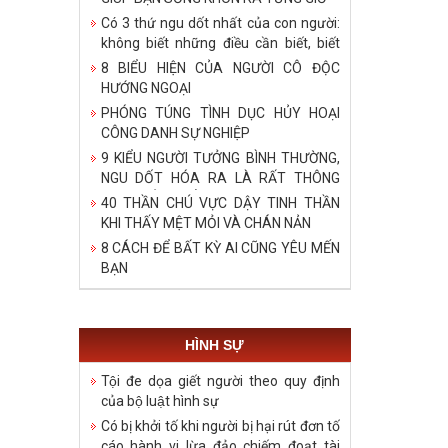
Có 3 thứ ngu dốt nhất của con người:
không biết những điều cần biết, biết
bậy những điều đã biết, biết những
8 BIỂU HIỆN CỦA NGƯỜI CÔ ĐỘC
điều không cần biết!
HƯỚNG NGOẠI
PHÓNG TÚNG TÌNH DỤC HỦY HOẠI
CÔNG DANH SỰ NGHIỆP
9 KIỂU NGƯỜI TƯỞNG BÌNH THƯỜNG,
NGU DỐT HÓA RA LÀ RẤT THÔNG
MINH, ĐÁNG ĐỂ HỌC TẬP
40 THẦN CHÚ VỰC DẬY TINH THẦN
KHI THẤY MỆT MỎI VÀ CHÁN NẢN
8 CÁCH ĐỂ BẤT KỲ AI CŨNG YÊU MẾN
BẠN
HÌNH SỰ
Tội đe dọa giết người theo quy định
của bộ luật hình sự
Có bị khởi tố khi người bị hại rút đơn tố
cáo hành vi lừa đảo chiếm đoạt tài