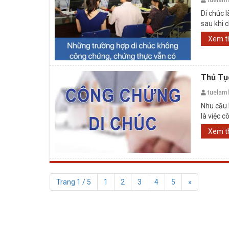
tuelam
Di chúc 
sau khi c
văn ...
Xem 
Thủ Tụ
tuelam
Nhu cầu 
là việc 
bản mà t
Xem 
Trang 1 / 5
1
2
3
4
5
»