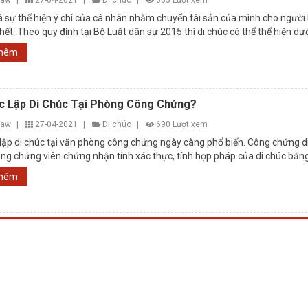
law
|
27-04-2021
|
Di chúc
|
665 Lượt xem
là sự thể hiện ý chí của cá nhân nhằm chuyển tài sản của mình cho người
hết. Theo quy định tại Bộ Luật dân sự 2015 thì di chúc có thể thể hiện dư
thêm
c Lập Di Chúc Tại Phòng Công Chứng?
law
|
27-04-2021
|
Di chúc
|
690 Lượt xem
lập di chúc tại văn phòng công chứng ngày càng phổ biến. Công chứng d
công chứng viên chứng nhận tính xác thực, tính hợp pháp của di chúc bằn
heo quy ...
thêm