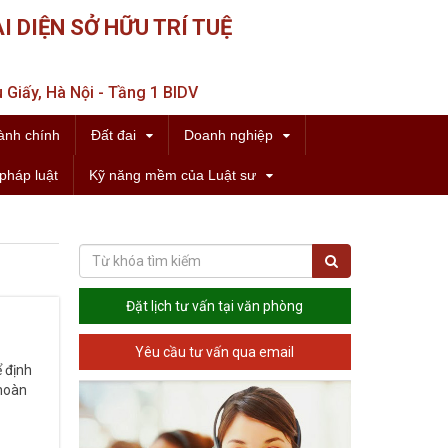
I DIỆN SỞ HỮU TRÍ TUỆ
 Giấy, Hà Nội - Tầng 1 BIDV
ành chính
Đất đai
Doanh nghiệp
pháp luật
Kỹ năng mềm của Luật sư
Đặt lịch tư vấn tại văn phòng
Yêu cầu tư vấn qua email
ể định
 hoàn