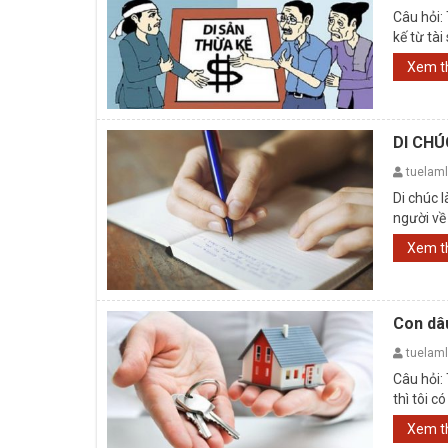
Câu hỏi:
kế từ tài
Xem 
DI CHÚ
tuelam
Di chúc 
người về
nhóm ...
Xem 
Con dâ
tuelam
Câu hỏi:
thì tôi c
Xem 