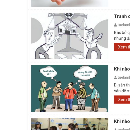
Tranh 
tuelam
Bác bỏ q
nhưng đã
được hưở
Xem 
Khi nào
tuelam
Di sản th
vấn đề m
Xem 
Khi nà