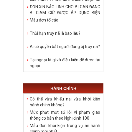
sản?
ĐƠN XIN BẢO LĨNH CHO BỊ CAN ĐANG
BỊ GIAM GIỮ ĐƯỢC ÁP DỤNG BIỆN
PHÁP TẠI NGOẠI
Mẫu đơn tố cáo
Thời hạn truy nã là bao lâu?
Ai có quyền bắt người đang bị truy nã?
Tại ngoại là gì và điều kiện để được tại
ngoại
HÀNH CHÍNH
Có thể vừa khiếu nại vừa khởi kiện
hành chính không?
Mức phạt một số lỗi vi phạm giao
thông cơ bản theo Nghị định 100
Mẫu đơn khởi kiện trong vụ án hành
chính mới nhất