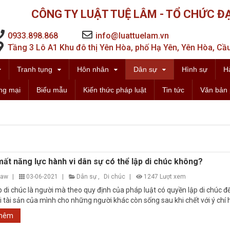
CÔNG TY LUẬT TUỆ LÂM - TỔ CHỨC ĐẠ
0933.898.868
info@luattuelam.vn
Tầng 3 Lô A1 Khu đô thị Yên Hòa, phố Hạ Yên, Yên Hòa, Cầu
Tranh tụng
Hôn nhân
Dân sự
Hình sự
H
ng mại
Biểu mẫu
Kiến thức pháp luật
Tin tức
Văn bản 
ất năng lực hành vi dân sự có thể lập di chúc không?
law
|
03-06-2021
|
Dân sự
,
Di chúc
|
1247 Lượt xem
p di chúc là người mà theo quy định của pháp luật có quyền lập di chúc đ
i tài sản của mình cho những người khác còn sống sau khi chết với ý chí
thêm