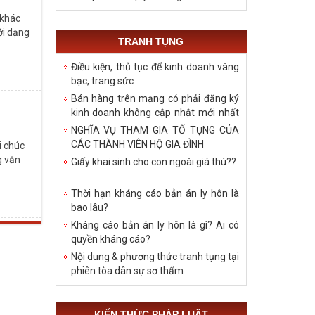
 khác
ới dạng
TRANH TỤNG
Điều kiện, thủ tục để kinh doanh vàng
bạc, trang sức
Bán hàng trên mạng có phải đăng ký
kinh doanh không cập nhật mới nhất
năm 2021
NGHĨA VỤ THAM GIA TỐ TỤNG CỦA
CÁC THÀNH VIÊN HỘ GIA ĐÌNH
i chúc
g văn
Giấy khai sinh cho con ngoài giá thú??
Thời hạn kháng cáo bản án ly hôn là
bao lâu?
Kháng cáo bản án ly hôn là gì? Ai có
quyền kháng cáo?
Nội dung & phương thức tranh tụng tại
phiên tòa dân sự sơ thẩm
KIẾN THỨC PHÁP LUẬT