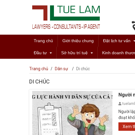
Trang chủ
Giới thiệu chung
Đặt lịch tư vấn
Đầu tư
Sở hữu trí tuệ
Kinh doanh thươ
Trang chủ
/
Dân sự
/
Di chúc
DI CHÚC
Người m
tuelam
Người lậ
đoạt khố
toàn ...
Xem 