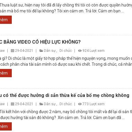
 Thưa luật sư, hiện nay tôi đã đi lấy chồng thì tôi có còn được quyền hưở
 sản mà bố mẹ tôi để lại không? Tôi xin cảm ơn. Trả lời: Cảm ơn bạn ...
thêm
C BẰNG VIDEO CÓ HIỆU LỰC KHÔNG?
law
|
29-04-2021
|
Dân sự
,
Di chúc
|
924 Lượt xem
là gì? Di chúc là một giấy tờ hợp pháp thể hiện nguyện vọng, mong muốn
 cách phân chia tài sản mình có được sau khi chết. Trong di chúc, cá nhâ
thêm
u có thể được hưởng di sản thừa kế của bố mẹ chồng không
law
|
29-04-2021
|
Dân sự
,
Di chúc
|
773 Lượt xem
 Tôi kết hôn với chồng được 2 năm, nay bố chồng tôi mất và để lại di sản 
ó được hưởng tài sản đó không? Xin cảm ơn. Trả lời: Cảm ơn bạn đã ...
thêm