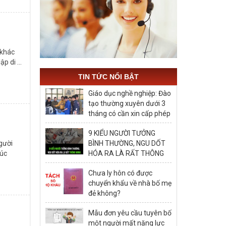
 khác
p di ...
TIN TỨC NỔI BẬT
Giáo dục nghề nghiệp: Đào
tạo thường xuyên dưới 3
tháng có cần xin cấp phép
hay không?
9 KIỂU NGƯỜI TƯỞNG
BÌNH THƯỜNG, NGU DỐT
gười
HÓA RA LÀ RẤT THÔNG
húc
MINH, ĐÁNG ĐỂ HỌC TẬP
Chưa ly hôn có được
chuyển khẩu về nhà bố mẹ
đẻ không?
Mẫu đơn yêu cầu tuyên bố
một người mất năng lực