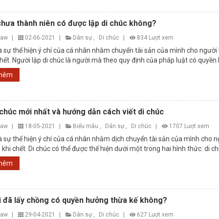
hưa thành niên có được lập di chúc không?
law
|
02-06-2021
|
Dân sự
,
Di chúc
|
834 Lượt xem
là sự thể hiện ý chí của cá nhân nhằm chuyển tài sản của mình cho người
hết. Người lập di chúc là người mà theo quy định của pháp luật có quyền lậ
thêm
chúc mới nhất và hướng dẫn cách viết di chúc
law
|
18-05-2021
|
Biểu mẫu
,
Dân sự
,
Di chúc
|
1707 Lượt xem
là sự thể hiện ý chí của cá nhân nhằm dịch chuyển tài sản của mình cho n
khi chết. Di chúc có thể được thể hiện dưới một trong hai hình thức: di c
thêm
i đã lấy chồng có quyền hưởng thừa kế không?
law
|
29-04-2021
|
Dân sự
,
Di chúc
|
627 Lượt xem