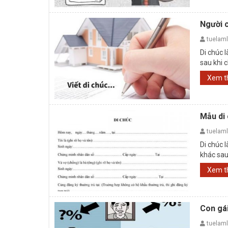
Người c
tuelam
Di chúc 
sau khi c
Xem 
Mẫu di 
tuelam
Di chúc 
khác sau 
bằng ...
Xem 
Con gá
tuelam