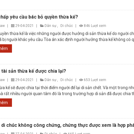
chấp yêu cầu bác bỏ quyền thừa kế?
law
|
29-04-2021
|
Dân sự
,
Di chúc
|
846 Lượt xem
uyền thừa kế là việc những người được hưởng di sản thừa kế do người chế
 bị người khác yêu cầu Tòa án xác định người hưởng thừa kế không có 
ng ...
thêm
 tài sản thừa kế được chia lại?
law
|
29-04-2021
|
Dân sự
,
Di chúc
|
653 Lượt xem
ừa kế sẽ được chia tại thời điểm người để lại di sản chết. Và một trong n
à rất nhiều người quan tâm đó là trong trường hợp di sản đã được chia thì
thêm
o di chúc không công chứng, chứng thực được xem là hợp ph