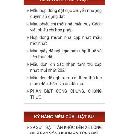
Mẫu hợp đồng đặt cọc chuyển nhượng
quyền sử dụng đất
Mẫu phiếu chi mới nhất hiện nay. Cách
viết phiếu chi hợp pháp.
Hợp đồng mượn nhà cập nhật mẫu
mới nhất
Mẫu giấy đề nghị gia hạn nộp thuế và
tiền thuê đất
Mẫu đơn xin xác nhận tạm trú cập
nhật mới nhất 2021
Mẫu đơn đề nghị xem xét theo thủ tục
giám đốc thẩm vụ án dân sự
PHÂN BIỆT CÔNG CHỨNG, CHỨNG
THỰC
KỸ NĂNG MỀM CỦA LUẬT SƯ
29 SỰ THẬT TÀN KHỐC ĐẾN XÉ LÒNG
GIÚP BẠN SỐNG KHÔN RA TỪNG GIỜ