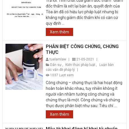
Trả lời: Tính chất của giám đốc thẩm “Giám
đốc thẩm là xét lại bản án, quyết định của
Tòa án đã có hiệu lực pháp luật nhưng bị
kháng nghị giám đốc thẩm khi có căn cứ
quy định ...
Xem thêm
PHÂN BIỆT CÔNG CHỨNG, CHỨNG
THỰC
tuelamlaw
|
21-05-2021
|
Dân sự
,
Kiến thức pháp luật
,
Luận bàn
các vấn đề pháp lý
|
1037 Lượt xem
Công chứng – chứng thực là hai hoạt động
hoàn toàn khác nhau, tuy nhiên không ít
người vẫn nhầm tưởng công chứng và
chứng thực là một. Công chứng và chứng
thực được phân biệt như sau: Tiêu chí ...
Xem thêm
Mẫu tờ khai đăng kí khai tử chuẩn