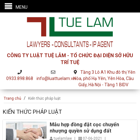
MENU
CÔNG TY LUẬT TUỆ LÂM - TỔ CHỨC ĐẠI DIỆN SỞ HỮU
TRÍ TUỆ
Tầng 3 Lô A1 Khu đô thị Yên
0933.898.868
info@luattuelam.vn
Hòa, phố Hạ Yên, Yên Hòa, Cầu
Giấy, Hà Nội - Tầng 1 BIDV
/
Trang chủ
Kiến thức pháp luật
KIẾN THỨC PHÁP LUẬT
Mẫu hợp đồng đặt cọc chuyển
nhượng quyền sử dụng đất
tuelamlaw
|
07-06-2021
|