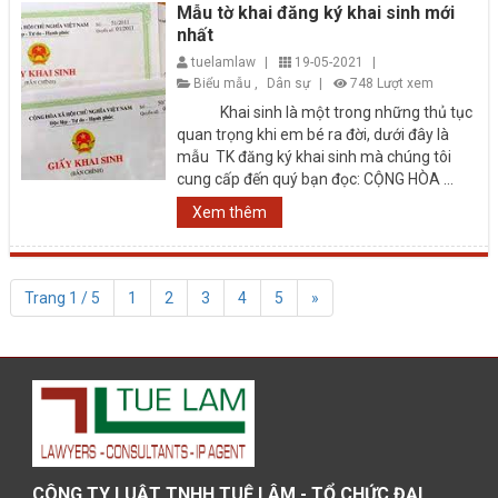
Mẫu tờ khai đăng ký khai sinh mới
nhất
tuelamlaw
|
19-05-2021
|
Biểu mẫu
,
Dân sự
|
748 Lượt xem
Khai sinh là một trong những thủ tục
quan trọng khi em bé ra đời, dưới đây là
mẫu TK đăng ký khai sinh mà chúng tôi
cung cấp đến quý bạn đọc: CỘNG HÒA ...
Xem thêm
Trang 1 / 5
1
2
3
4
5
»
CÔNG TY LUẬT TNHH TUỆ LÂM - TỔ CHỨC ĐẠI