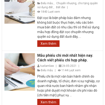
Biểu mẫu
,
Chuyển nhượng, cho tặng quyền
sử dụng đất
,
Đất đai
|
1840 Lượt xem
Đặt cọc là biện pháp bảo đảm nhưng
không bắt buộc thực hiện, nếu các bên
mua bán đất có nhu cầu thì có thể sử dụng
mẫu hợp đồng đặt cọc chuyển nhượng
quyền sử dụng đất dưới đây, ...
Xem thêm
Mẫu phiếu chi mới nhất hiện nay.
Cách viết phiếu chi hợp pháp.
tuelamlaw
|
26-05-2021
|
Biểu mẫu
|
1144 Lượt xem
Phiếu chi là một văn bản hành chính do
doanh nghiệp, tổ chức, đơn vị sự nghiệp, cơ
quan nhà nước ban hành nhằm ghi nhận
hoặc phê duyệt một khoản chi phí nào đó
(chi tiền mặt) phục vụ ...
Xem thêm