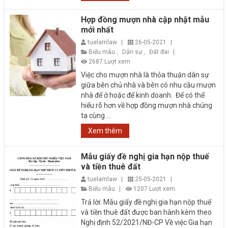
Hợp đồng mượn nhà cập nhật mẫu
mới nhất
tuelamlaw
|
26-05-2021
|
Biểu mẫu
,
Dân sự
,
Đất đai
|
2687 Lượt xem
Việc cho mượn nhà là thỏa thuận dân sự
giữa bên chủ nhà và bên có nhu cầu mượn
nhà để ở hoặc để kinh doanh. Để có thể
hiểu rõ hơn về hợp đồng mượn nhà chúng
ta cùng ...
Xem thêm
Mẫu giấy đề nghị gia hạn nộp thuế
và tiền thuê đất
tuelamlaw
|
25-05-2021
|
Biểu mẫu
|
1207 Lượt xem
Trả lời: Mẫu giấy đề nghị gia hạn nộp thuế
và tiền thuê đất được ban hành kèm theo
Nghị định 52/2021/NĐ-CP Về việc Gia hạn