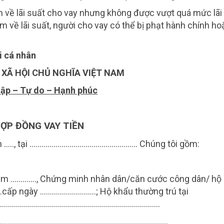
n về lãi suất cho vay nhưng không được vượt quá mức lãi 
về lãi suất, người cho vay có thể bị phạt hành chính ho
i cá nhân
XÃ HỘI CHỦ NGHĨA VIỆT NAM
lập – Tự do – Hạnh phúc
ỢP ĐỒNG VAY TIỀN
….., tại …….
……..
………………………………… Chúng tôi gồm:
năm …………., Chứng minh nhân dân/căn cước công dân/ hộ
p ngày ……………………….; Hộ khẩu thường trú tại
……………………………………………………………………..
……………………………………………………………………………..