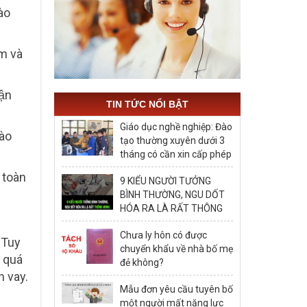
ào
m và
ận
TIN TỨC NỔI BẬT
Giáo dục nghề nghiệp: Đào
ào
tạo thường xuyên dưới 3
tháng có cần xin cấp phép
hay không?
 toàn
9 KIỂU NGƯỜI TƯỞNG
BÌNH THƯỜNG, NGU DỐT
HÓA RA LÀ RẤT THÔNG
MINH, ĐÁNG ĐỂ HỌC TẬP
Chưa ly hôn có được
. Tuy
chuyển khẩu về nhà bố mẹ
 quá
đẻ không?
n vay.
Mẫu đơn yêu cầu tuyên bố
một người mất năng lực