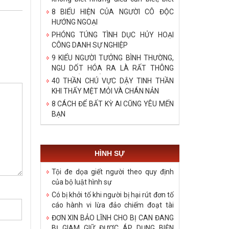
bậy những điều đã biết, biết những
8 BIỂU HIỆN CỦA NGƯỜI CÔ ĐỘC
điều không cần biết!
HƯỚNG NGOẠI
PHÓNG TÚNG TÌNH DỤC HỦY HOẠI
CÔNG DANH SỰ NGHIỆP
9 KIỂU NGƯỜI TƯỞNG BÌNH THƯỜNG,
NGU DỐT HÓA RA LÀ RẤT THÔNG
MINH, ĐÁNG ĐỂ HỌC TẬP
40 THẦN CHÚ VỰC DẬY TINH THẦN
KHI THẤY MỆT MỎI VÀ CHÁN NẢN
8 CÁCH ĐỂ BẤT KỲ AI CŨNG YÊU MẾN
BẠN
HÌNH SỰ
Tội đe dọa giết người theo quy định
của bộ luật hình sự
Có bị khởi tố khi người bị hại rút đơn tố
cáo hành vi lừa đảo chiếm đoạt tài
sản?
ĐƠN XIN BẢO LĨNH CHO BỊ CAN ĐANG
BỊ GIAM GIỮ ĐƯỢC ÁP DỤNG BIỆN