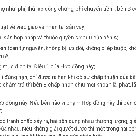
như: phí, thù lao công chứng, phí chuyển tiền… bên B c
uật về việc giao và nhận tài sản vay;
tài sản hợp pháp và thuộc quyền sở hữu của bên A;
oàn toàn tự nguyện, không bị lừa dối, không bị ép buộc, k
n A;
g mục đích tại Điều 1 của Hợp đồng này;
lãi) đúng hạn, chỉ được ra hạn khi có sự chấp thuận của b
chậm trả thì bên B chấp nhận chịu mọi khoản lãi phạt, lã
p đồng này. Nếu bên nào vi phạm Hợp đồng này thì bên 
;
u có tranh chấp xảy ra, hai bên cùng nhau thương lượng, giả
ủa nhau. Nếu không giải quyết được thì một trong hai bê