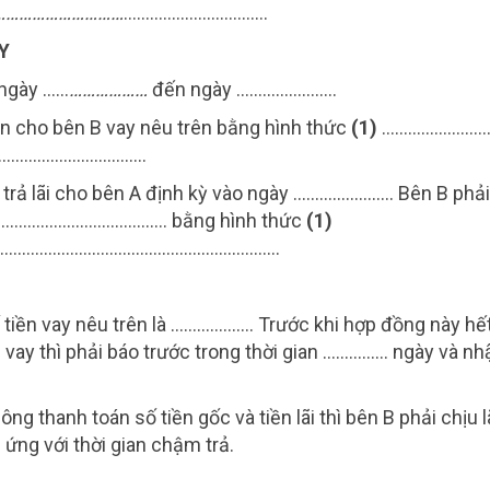
…………
………………
……………………………
AY
̀ ngày ……
………………
đến ngày …………………..
ền cho bên B vay nêu trên bằng hình thức
(1)
……………………
……………………….……..
i trả lãi cho bên A định kỳ vào ngày ………………….. Bên B phải 
ngày ………………………………… bằng hình thức
(1)
…………………………….…………………………
iền vay nêu trên là ………………. Trước khi hợp đồng này hết
vay thì phải báo trước trong thời gian …………… ngày và nh
 thanh toán số tiền gốc và tiền lãi thì bên B phải chịu la
g ứng với thời gian chậm trả.