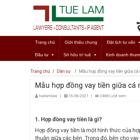
Trang chủ
Giới thiệu chung
Đặt lịch tư vấn
Đầu tư
Sở hữu trí tuệ
Kinh doanh thươ
Trang chủ
/
Dân sự
/
Mẫu hợp đồng vay tiền giữa cá 
Mẫu hợp đồng vay tiền giữa cá 
tuelamlaw
|
16-06-2021
|
2468 Lượt xem
1. Hợp đồng vay tiền là gì?
Hợp đồng vay tiền là một hình thức của hợp đ
thuận giữa các bên. Trong đó, bên cho vay 