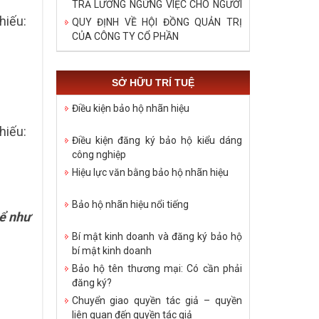
TRẢ LƯƠNG NGỪNG VIỆC CHO NGƯỜI
LAO ĐỘNG TRONG DỊCH COVID – 19
iếu:
QUY ĐỊNH VỀ HỘI ĐỒNG QUẢN TRỊ
CỦA CÔNG TY CỔ PHẦN
SỞ HỮU TRÍ TUỆ
Điều kiện bảo hộ nhãn hiệu
iếu:
Điều kiện đăng ký bảo hộ kiểu dáng
công nghiệp
Hiệu lực văn bằng bảo hộ nhãn hiệu
Bảo hộ nhãn hiệu nổi tiếng
hể như
Bí mật kinh doanh và đăng ký bảo hộ
bí mật kinh doanh
Bảo hộ tên thương mại: Có cần phải
đăng ký?
Chuyển giao quyền tác giả – quyền
liên quan đến quyền tác giả