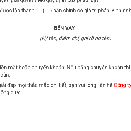
yền giải quyết theo quy định của pháp luật.
ược lập thành ….. (…..) bản chính có giá trị pháp lý như n
Y BÊN VAY
n) (Ký tên, điểm chỉ, ghi rõ họ tên)
ng tiền mặt hoặc chuyển khoản. Nếu bằng chuyển khoản thi
hoản.
iải đáp mọi thắc mắc chi tiết, bạn vui lòng liên hệ
Công ty
hông qua: