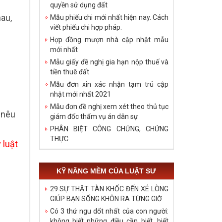
quyền sử dụng đất
hau,
Mẫu phiếu chi mới nhất hiện nay. Cách
viết phiếu chi hợp pháp.
Hợp đồng mượn nhà cập nhật mẫu
mới nhất
Mẫu giấy đề nghị gia hạn nộp thuế và
tiền thuê đất
Mẫu đơn xin xác nhận tạm trú cập
nhật mới nhất 2021
Mẫu đơn đề nghị xem xét theo thủ tục
̀ nêu
giám đốc thẩm vụ án dân sự
PHÂN BIỆT CÔNG CHỨNG, CHỨNG
THỰC
 luật
KỸ NĂNG MỀM CỦA LUẬT SƯ
29 SỰ THẬT TÀN KHỐC ĐẾN XÉ LÒNG
GIÚP BẠN SỐNG KHÔN RA TỪNG GIỜ
Có 3 thứ ngu dốt nhất của con người:
không biết những điều cần biết, biết