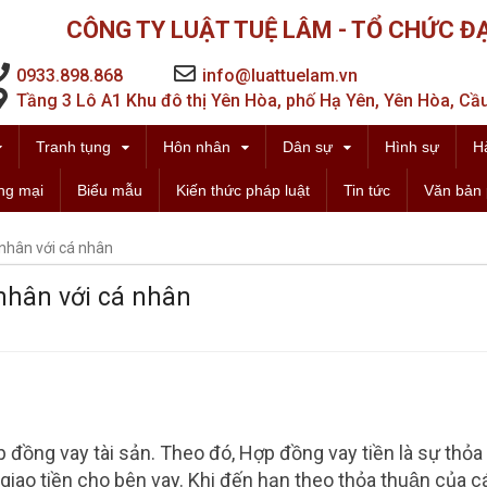
CÔNG TY LUẬT TUỆ LÂM - TỔ CHỨC ĐẠ
0933.898.868
info@luattuelam.vn
Tầng 3 Lô A1 Khu đô thị Yên Hòa, phố Hạ Yên, Yên Hòa, Cầu
Tranh tụng
Hôn nhân
Dân sự
Hình sự
H
ng mại
Biểu mẫu
Kiến thức pháp luật
Tin tức
Văn bản 
nhân với cá nhân
nhân với cá nhân
ồng vay tài sản. Theo đó, Hợp đồng vay tiền là sự thỏa
giao tiền cho bên vay. Khi đến hạn theo thỏa thuận của ca