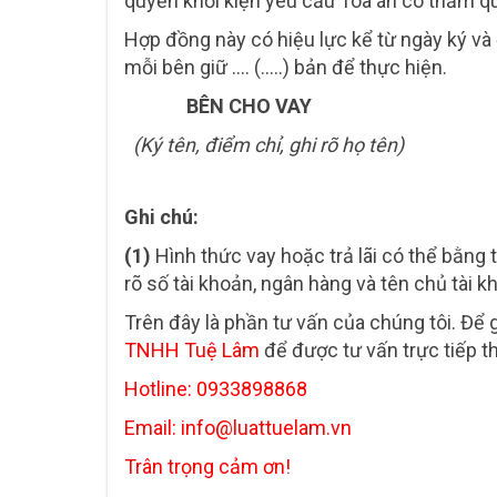
quyền khởi kiện yêu cầu Tòa án có thẩm qu
Hợp đồng này có hiệu lực kể từ ngày ký và đ
mỗi bên giữ …. (…..) bản để thực hiện.
BÊN CHO VA
(Ký tên, điểm chỉ, ghi rõ họ tê
Ghi chú:
(1)
Hình thức vay hoặc trả lãi có thể bằ
rõ số tài khoản, ngân hàng và tên chủ tài k
Trên đây là phần tư vấn của chúng tôi. Để g
TNHH Tuệ Lâm
để được tư vấn trực tiếp t
Hotline: 0933898868
Email: info@luattuelam.vn
Trân trọng cảm ơn!