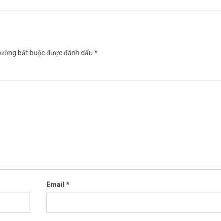
rường bắt buộc được đánh dấu
*
Email
*