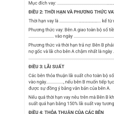
Mục đích vay: …………………………………………
……
ĐIỀU 2: THỜI HẠN VÀ PHƯƠNG THỨC V
Thời hạn vay là ……………….
………………
…. kể tư
Phương thức vay: Bên A giao toàn bộ số ti
……………………. vào ngày …………………….…………
Phương thức và thời hạn trả nợ: Bên B phả
nợ gốc và lãi cho bên A chậm nhất là 
…………………………………………………………………………
ĐIỀU 3: LÃI SUẤT
Các bên thỏa thuận lãi suất cho toàn bộ số t
vào ngày…………….., nếu bên B muốn tiếp tục 
được sự đồng ý bằng văn bản của bên A.
Nếu quá thời hạn vay nêu trên mà Bên B không
suất quá hạn bằng 150% lãi suất vay tươn
ĐIỀU 4: THỎA THUẬN CỦA CÁC BÊN