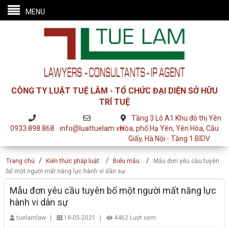
MENU
CÔNG TY LUẬT TUỆ LÂM - TỔ CHỨC ĐẠI DIỆN SỞ HỮU
TRÍ TUỆ
Tầng 3 Lô A1 Khu đô thị Yên
0933.898.868
info@luattuelam.vn
Hòa, phố Hạ Yên, Yên Hòa, Cầu
Giấy, Hà Nội - Tầng 1 BIDV
/
/
/
Trang chủ
Kiến thức pháp luật
Biểu mẫu
Mẫu đơn yêu cầu tuyên
bố một người mất năng lực hành vi dân sự
Mẫu đơn yêu cầu tuyên bố một người mất năng lực
hành vi dân sự
|
|
tuelamlaw
18-05-2021
4462 Lượt xem