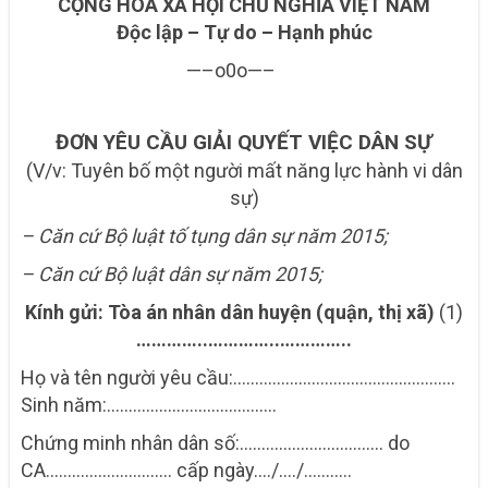
CỘNG HÒA XÃ HỘI CHỦ NGHĨA VIỆT NAM
Độc lập – Tự do – Hạnh phúc
—–o0o—–
ĐƠN YÊU CẦU GIẢI QUYẾT VIỆC DÂN SỰ
(V/v: Tuyên bố một người mất năng lực hành vi dân
sự)
– Căn cứ
Bộ luật tố tụng dân sự năm 2015;
– Căn cứ Bộ luật dân sự năm 2015;
Kính gửi: Tòa án nhân dân huyện (quận, thị xã)
(1)
…………..…………..…………..
Họ và tên người yêu cầu:……………………………………………
Sinh năm:…………………………..…….
Chứng minh nhân dân số:…………………………… do
CA………..……….…….. cấp ngày…./…./………..