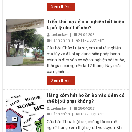
Xem thêm
Trốn khỏi cơ sở cai nghiện bắt buộc
bị xử lý như thế nào?
tuelamlaw
|
29-04-2021
|
Hành chính
|
1172 Lượt xem
Câu hỏi: Chào Luật sư, em trai tôi nghiện
ma túy và đã bị áp dụng biện pháp hành
chính là đưa vào cơ sở cai nghiện bắt buộc,
thời gian cai nghiện là 12 tháng. Nay mới
cai nghiện ...
Xem thêm
Hàng xóm hát hò ồn ào vào đêm có
thể bị xử phạt không?
tuelamlaw
|
28-04-2021
|
Hành chính
|
1377 Lượt xem
Câu hỏi: Thưa luật sư, chúng tôi có một
người hàng xóm thật sự rất vô duyên. Khi