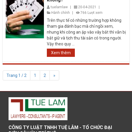
tuelamlaw
|
20-04-2021
|
Hành chính
|
766 Lượt xem
Trên thực tế có những trường hợp không
tham gia đánh bạc mà chỉ ngồi xem,
nhưng khi công an ập vào vây bắt thì vẫn bị
bắt giữ và tịch thu tài sản có trong người.
Vậy theo quy ...
Xem thêm
Trang 1 / 2
1
2
»
CÔNG TY LUẬT TNHH TUỆ LÂM - TỔ CHỨC ĐẠI