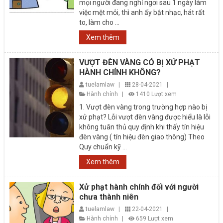
mọi người đang nghỉ ngơi sau 1 ngày làm
việc mệt mỏi, thì anh ấy bật nhạc, hát rất
to, làm cho ...
Xem thêm
VƯỢT ĐÈN VÀNG CÓ BỊ XỬ PHẠT
HÀNH CHÍNH KHÔNG?
tuelamlaw
|
28-04-2021
|
Hành chính
|
1410 Lượt xem
1. Vượt đèn vàng trong trường hợp nào bị
xử phạt? Lỗi vượt đèn vàng được hiểu là lỗi
không tuân thủ quy định khi thấy tín hiệu
đèn vàng ( tín hiệu đèn giao thông) Theo
Quy chuẩn kỹ ...
Xem thêm
Xử phạt hành chính đối với người
chưa thành niên
tuelamlaw
|
22-04-2021
|
Hành chính
|
659 Lượt xem