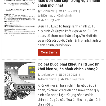
Mẫu đơn khởi kiện trong vụ án hành
chính mới nhất
tuelamlaw
|
17-05-2021
|
Biểu mẫu
,
Hành chính
|
4277 Lượt xem
Điều 115 Luật Tố tụng Hành chính 2015
quy định về Quyền khởi kiện vụ án: “1. Cơ
quan, tổ chức, cá nhân có quyền khởi kiện
vụ án đối với quyết định hành chính, hành vi
hành chính, quyết định ...
Xem thêm
Có bắt buộc phải khiếu nại trước khi
khởi kiện vụ án hành chính không?
tuelamlaw
|
06-05-2021
|
Hành chính
|
1970 Lượt xem
Khởi kiện vụ án hành chính là việc các cá
nhân, tổ chức, cơ quan nhà nước theo quy
định của pháp luật tố tụng hành chính
chính thức yêu cầu Tòa án thụ lí vụ án hành
chính để ...