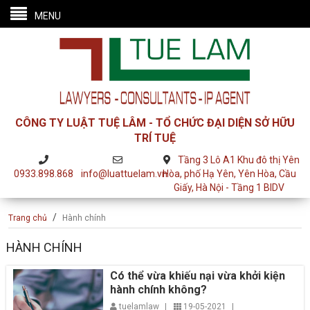
MENU
CÔNG TY LUẬT TUỆ LÂM - TỔ CHỨC ĐẠI DIỆN SỞ HỮU
TRÍ TUỆ
Tầng 3 Lô A1 Khu đô thị Yên
0933.898.868
info@luattuelam.vn
Hòa, phố Hạ Yên, Yên Hòa, Cầu
Giấy, Hà Nội - Tầng 1 BIDV
/
Trang chủ
Hành chính
HÀNH CHÍNH
Có thể vừa khiếu nại vừa khởi kiện
hành chính không?
tuelamlaw
|
19-05-2021
|