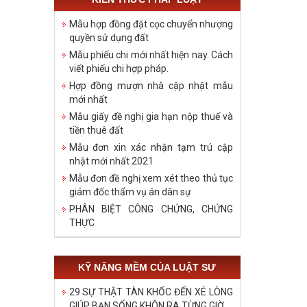
Mẫu hợp đồng đặt cọc chuyển nhượng
quyền sử dụng đất
Mẫu phiếu chi mới nhất hiện nay. Cách
viết phiếu chi hợp pháp.
Hợp đồng mượn nhà cập nhật mẫu
mới nhất
Mẫu giấy đề nghị gia hạn nộp thuế và
tiền thuê đất
Mẫu đơn xin xác nhận tạm trú cập
nhật mới nhất 2021
Mẫu đơn đề nghị xem xét theo thủ tục
giám đốc thẩm vụ án dân sự
PHÂN BIỆT CÔNG CHỨNG, CHỨNG
THỰC
KỸ NĂNG MỀM CỦA LUẬT SƯ
29 SỰ THẬT TÀN KHỐC ĐẾN XÉ LÒNG
GIÚP BẠN SỐNG KHÔN RA TỪNG GIỜ