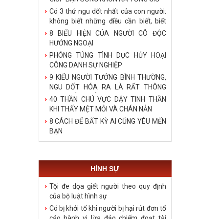
Có 3 thứ ngu dốt nhất của con người:
không biết những điều cần biết, biết
bậy những điều đã biết, biết những
8 BIỂU HIỆN CỦA NGƯỜI CÔ ĐỘC
điều không cần biết!
HƯỚNG NGOẠI
PHÓNG TÚNG TÌNH DỤC HỦY HOẠI
CÔNG DANH SỰ NGHIỆP
9 KIỂU NGƯỜI TƯỞNG BÌNH THƯỜNG,
NGU DỐT HÓA RA LÀ RẤT THÔNG
MINH, ĐÁNG ĐỂ HỌC TẬP
40 THẦN CHÚ VỰC DẬY TINH THẦN
KHI THẤY MỆT MỎI VÀ CHÁN NẢN
8 CÁCH ĐỂ BẤT KỲ AI CŨNG YÊU MẾN
BẠN
HÌNH SỰ
Tội đe dọa giết người theo quy định
của bộ luật hình sự
Có bị khởi tố khi người bị hại rút đơn tố
cáo hành vi lừa đảo chiếm đoạt tài