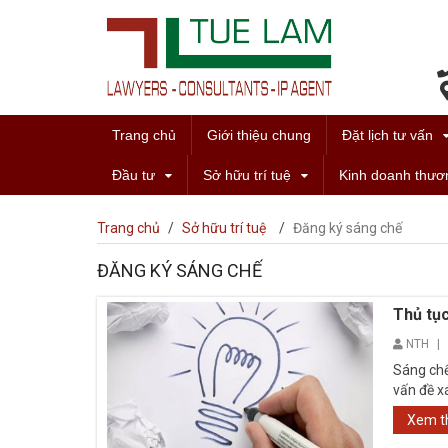
Trang chủ
Giới thiệu chung
Đặt lịch tư vấn
Đầu tư
Sở hữu trí tuệ
Kinh doanh thươ
Trang chủ
/
Sở hữu trí tuệ
/
Đăng ký sáng chế
ĐĂNG KÝ SÁNG CHẾ
Thủ tụ
NTH
|
Sáng chế
vấn đề x
chế được 
Xem 