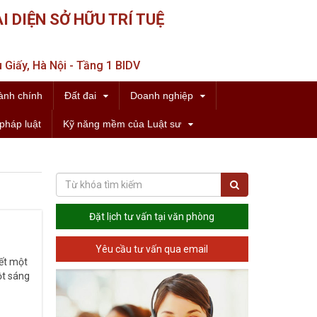
I DIỆN SỞ HỮU TRÍ TUỆ
 Giấy, Hà Nội - Tầng 1 BIDV
ành chính
Đất đai
Doanh nghiệp
pháp luật
Kỹ năng mềm của Luật sư
Đặt lịch tư vấn tại văn phòng
Yêu cầu tư vấn qua email
yết một
ột sáng