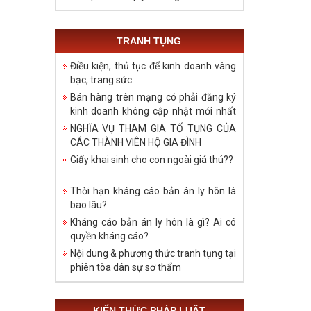
TRANH TỤNG
Điều kiện, thủ tục để kinh doanh vàng
bạc, trang sức
Bán hàng trên mạng có phải đăng ký
kinh doanh không cập nhật mới nhất
năm 2021
NGHĨA VỤ THAM GIA TỐ TỤNG CỦA
CÁC THÀNH VIÊN HỘ GIA ĐÌNH
Giấy khai sinh cho con ngoài giá thú??
Thời hạn kháng cáo bản án ly hôn là
bao lâu?
Kháng cáo bản án ly hôn là gì? Ai có
quyền kháng cáo?
Nội dung & phương thức tranh tụng tại
phiên tòa dân sự sơ thẩm
KIẾN THỨC PHÁP LUẬT