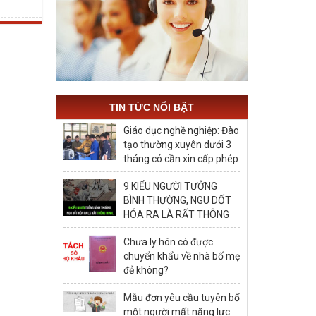
TIN TỨC NỔI BẬT
Giáo dục nghề nghiệp: Đào
tạo thường xuyên dưới 3
tháng có cần xin cấp phép
hay không?
9 KIỂU NGƯỜI TƯỞNG
BÌNH THƯỜNG, NGU DỐT
HÓA RA LÀ RẤT THÔNG
MINH, ĐÁNG ĐỂ HỌC TẬP
Chưa ly hôn có được
chuyển khẩu về nhà bố mẹ
đẻ không?
Mẫu đơn yêu cầu tuyên bố
một người mất năng lực