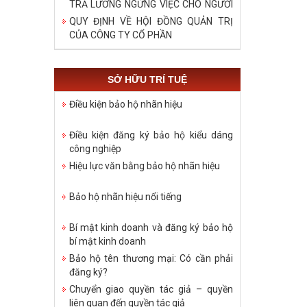
TRẢ LƯƠNG NGỪNG VIỆC CHO NGƯỜI
LAO ĐỘNG TRONG DỊCH COVID – 19
QUY ĐỊNH VỀ HỘI ĐỒNG QUẢN TRỊ
CỦA CÔNG TY CỔ PHẦN
SỞ HỮU TRÍ TUỆ
Điều kiện bảo hộ nhãn hiệu
Điều kiện đăng ký bảo hộ kiểu dáng
công nghiệp
Hiệu lực văn bằng bảo hộ nhãn hiệu
Bảo hộ nhãn hiệu nổi tiếng
Bí mật kinh doanh và đăng ký bảo hộ
bí mật kinh doanh
Bảo hộ tên thương mại: Có cần phải
đăng ký?
Chuyển giao quyền tác giả – quyền
liên quan đến quyền tác giả