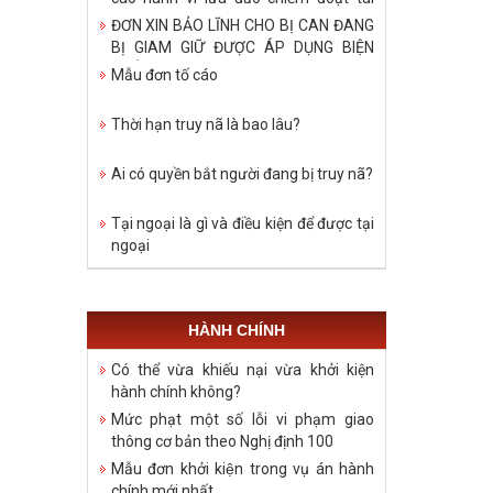
sản?
ĐƠN XIN BẢO LĨNH CHO BỊ CAN ĐANG
BỊ GIAM GIỮ ĐƯỢC ÁP DỤNG BIỆN
PHÁP TẠI NGOẠI
Mẫu đơn tố cáo
Thời hạn truy nã là bao lâu?
Ai có quyền bắt người đang bị truy nã?
Tại ngoại là gì và điều kiện để được tại
ngoại
HÀNH CHÍNH
Có thể vừa khiếu nại vừa khởi kiện
hành chính không?
Mức phạt một số lỗi vi phạm giao
thông cơ bản theo Nghị định 100
Mẫu đơn khởi kiện trong vụ án hành
chính mới nhất