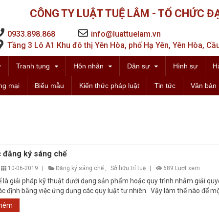
CÔNG TY LUẬT TUỆ LÂM - TỔ CHỨC ĐẠ
0933.898.868
info@luattuelam.vn
Tầng 3 Lô A1 Khu đô thị Yên Hòa, phố Hạ Yên, Yên Hòa, Cầu
Tranh tụng
Hôn nhân
Dân sự
Hình sự
H
ng mại
Biểu mẫu
Kiến thức pháp luật
Tin tức
Văn bản 
c đăng ký sáng chế
10-06-2019
|
Đăng ký sáng chế
,
Sở hữu trí tuệ
|
689 Lượt xem
 là giải pháp kỹ thuật dưới dạng sản phẩm hoặc quy trình nhằm giải qu
ác định bằng việc ứng dụng các quy luật tự nhiên. Vậy làm thế nào để m
...
thêm