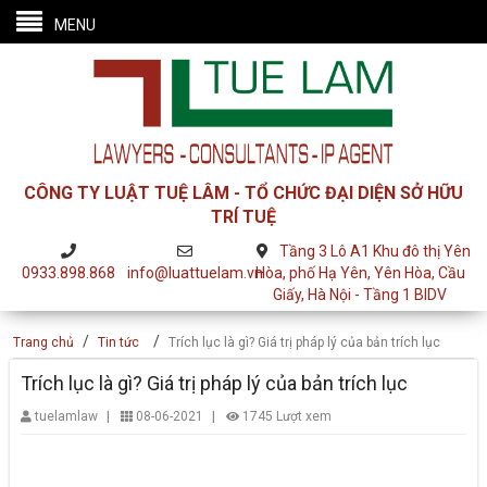
MENU
CÔNG TY LUẬT TUỆ LÂM - TỔ CHỨC ĐẠI DIỆN SỞ HỮU
TRÍ TUỆ
Tầng 3 Lô A1 Khu đô thị Yên
0933.898.868
info@luattuelam.vn
Hòa, phố Hạ Yên, Yên Hòa, Cầu
Giấy, Hà Nội - Tầng 1 BIDV
/
/
Trang chủ
Tin tức
Trích lục là gì? Giá trị pháp lý của bản trích lục
Trích lục là gì? Giá trị pháp lý của bản trích lục
|
|
tuelamlaw
08-06-2021
1745 Lượt xem