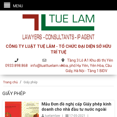
MENU
CÔNG TY LUẬT TUỆ LÂM - TỔ CHỨC ĐẠI DIỆN SỞ HỮU
TRÍ TUỆ
Tầng 3 Lô A1 Khu đô thị Yên
0933.898.868
info@luattuelam.vn
Hòa, phố Hạ Yên, Yên Hòa, Cầu
Giấy, Hà Nội - Tầng 1 BIDV
/
Trang chủ
Giấy phép
GIẤY PHÉP
Mẫu Đơn đề nghị cấp Giấy phép kinh
doanh cho nhà đầu tư nước ngoài
tuelamlaw
|
17-05-2021
|