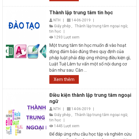
Thành lập trung tâm tin học
NTH
|
14-06-2019
|
Giấy phép
,
Thành lập trung tâm ngoại ngữ,
tin học
|
1293 Lượt xem
Một trung tâm tin học muốn đi vào hoạt
động đảm bảo đúng theo quy định của
pháp luật phải đáp ứng những điều kiện gì,
Luật Tuệ Lâm tư vấn một số nội dung cơ
bản như sau: Căn ...
Xem thêm
Điều kiện thành lập trung tâm ngoại
ngữ
NTH
|
14-06-2019
|
Giấy phép
,
Thành lập trung tâm ngoại ngữ,
tin học
|
1445 Lượt xem
Để đáp ứng nhu cầu học tập và nghiên cứu