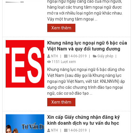
ngoại ngữ ngày càng cao của mọi người,
hàng loạt các trung tâm ngoại ngữ được
mở ra với nhiều loại ngôn ngữ khác nhau.
Vậy một trung tâm ngoại ...
Xem thêm
Khung năng lực ngoại ngữ 6 bậc của
Việt Nam và quy đổi tương đương
NTH
|
14-06-2019
|
Giấy phép
|
1151 Lượt xem
Khung năng lực ngoại ngữ 6 bậc dùng cho
Việt Nam (sau đây gọi là Khung năng lực
ngoại ngữ Việt Nam, viết tắt: KNLNNVN) áp
dụng cho các chương trình đào tạo ngoại
ngữ, các cơ sở đào tạo ...
Xem thêm
Xin cấp Giấy chứng nhận đăng ký
kinh doanh dịch vụ tư vấn du học
NTH
|
14-06-2019
|