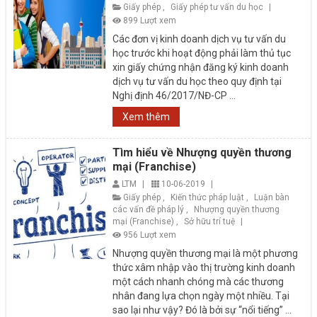
Giấy phép
,
Giấy phép tư vấn du học
|
899 Lượt xem
Các đơn vị kinh doanh dịch vụ tư vấn du
học trước khi hoạt động phải làm thủ tục
xin giấy chứng nhận đăng ký kinh doanh
dịch vụ tư vấn du học theo quy định tại
Nghị định 46/2017/NĐ-CP ...
Xem thêm
Tìm hiểu về Nhượng quyền thương
mại (Franchise)
LTM
|
10-06-2019
|
Giấy phép
,
Kiến thức pháp luật
,
Luận bàn
các vấn đề pháp lý
,
Nhượng quyền thương
mại (Franchise)
,
Sở hữu trí tuệ
|
956 Lượt xem
Nhượng quyền thương mại là một phương
thức xâm nhập vào thị trường kinh doanh
một cách nhanh chóng mà các thương
nhân đang lựa chọn ngày một nhiều. Tại
sao lại như vậy? Đó là bởi sự “nổi tiếng” ...