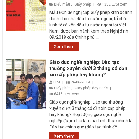
Biểu mẫu
,
Giấy phép
|
1282 Lượt xem
Mẫu Đơn đề nghị cấp Giấy phép kinh doanh
dành cho nhà đầu tư nước ngoài, tổ chức
kinh tế có vốn đầu tư nước ngoài tại Việt
Nam, được ban hành kèm theo Nghị định
09/2018 của Chính phủ. ...
Xem thêm
Giáo dục nghề nghiệp: Đào tạo
thường xuyên dưới 3 tháng có cần
xin cấp phép hay không?
LTM
|
26-06-2019
|
Giấy phép
,
Giấy phép dạy nghề
|
6416 Lượt xem
Giáo dục nghề nghiệp: Đào tạo thường
xuyên dưới 3 tháng có cần xin cấp phép
hay không? Hoạt động giáo dục nghề
nghiệp được chia làm hai hình thức chính là
Đào tạo chính quy (đào tạo trình độ ...
Xem thêm