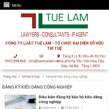
MENU
CÔNG TY LUẬT TUỆ LÂM - TỔ CHỨC ĐẠI DIỆN SỞ HỮU
TRÍ TUỆ
Tầng 3 Lô A1 Khu đô thị Yên
0933.898.868
info@luattuelam.vn
Hòa, phố Hạ Yên, Yên Hòa, Cầu
Giấy, Hà Nội - Tầng 1 BIDV
/
/
Trang chủ
Sở hữu trí tuệ
Đăng ký kiểu dáng công nghiệp
ĐĂNG KÝ KIỂU DÁNG CÔNG NGHIỆP
Điều kiện đăng ký bảo hộ kiểu dáng
công nghiệp
tuelamlaw
|
15-06-2021
|