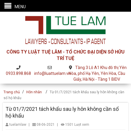
MENU
CÔNG TY LUẬT TUỆ LÂM - TỔ CHỨC ĐẠI DIỆN SỞ HỮU
TRÍ TUỆ
Tầng 3 Lô A1 Khu đô thị Yên
0933.898.868
info@luattuelam.vn
Hòa, phố Hạ Yên, Yên Hòa, Cầu
Giấy, Hà Nội - Tầng 1 BIDV
/
/
Trang chủ
Hôn nhân
Từ 01/7/2021 tách khẩu sau ly hôn không cần
sổ hộ khẩu
Từ 01/7/2021 tách khẩu sau ly hôn không cần sổ
hộ khẩu
|
|
tuelamlaw
08-06-2021
1501 Lượt xem