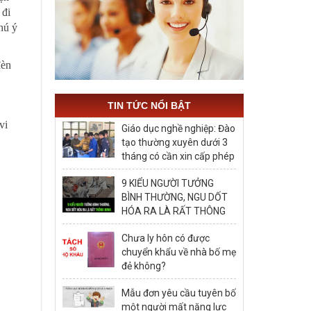
 đi
hú ý
đèn
TIN TỨC NỔI BẬT
vi
Giáo dục nghề nghiệp: Đào
tạo thường xuyên dưới 3
tháng có cần xin cấp phép
hay không?
9 KIỂU NGƯỜI TƯỞNG
BÌNH THƯỜNG, NGU DỐT
HÓA RA LÀ RẤT THÔNG
MINH, ĐÁNG ĐỂ HỌC TẬP
Chưa ly hôn có được
chuyển khẩu về nhà bố mẹ
đẻ không?
Mẫu đơn yêu cầu tuyên bố
một người mất năng lực