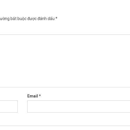
rường bắt buộc được đánh dấu
*
Email
*