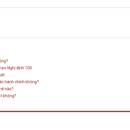
hông?
theo Nghị định 100
hất
ụ án hành chính không?
thế nào?
ạt không?