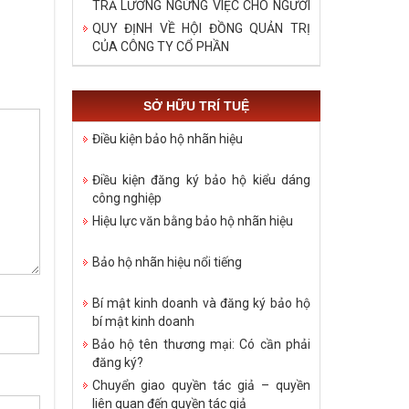
TRẢ LƯƠNG NGỪNG VIỆC CHO NGƯỜI
LAO ĐỘNG TRONG DỊCH COVID – 19
QUY ĐỊNH VỀ HỘI ĐỒNG QUẢN TRỊ
CỦA CÔNG TY CỔ PHẦN
SỞ HỮU TRÍ TUỆ
Điều kiện bảo hộ nhãn hiệu
Điều kiện đăng ký bảo hộ kiểu dáng
công nghiệp
Hiệu lực văn bằng bảo hộ nhãn hiệu
Bảo hộ nhãn hiệu nổi tiếng
Bí mật kinh doanh và đăng ký bảo hộ
bí mật kinh doanh
Bảo hộ tên thương mại: Có cần phải
đăng ký?
Chuyển giao quyền tác giả – quyền
liên quan đến quyền tác giả