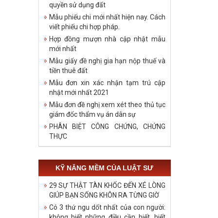
quyền sử dụng đất
Mẫu phiếu chi mới nhất hiện nay. Cách
viết phiếu chi hợp pháp.
Hợp đồng mượn nhà cập nhật mẫu
mới nhất
Mẫu giấy đề nghị gia hạn nộp thuế và
tiền thuê đất
Mẫu đơn xin xác nhận tạm trú cập
nhật mới nhất 2021
Mẫu đơn đề nghị xem xét theo thủ tục
giám đốc thẩm vụ án dân sự
PHÂN BIỆT CÔNG CHỨNG, CHỨNG
THỰC
KỸ NĂNG MỀM CỦA LUẬT SƯ
29 SỰ THẬT TÀN KHỐC ĐẾN XÉ LÒNG
GIÚP BẠN SỐNG KHÔN RA TỪNG GIỜ
Có 3 thứ ngu dốt nhất của con người:
không biết những điều cần biết, biết