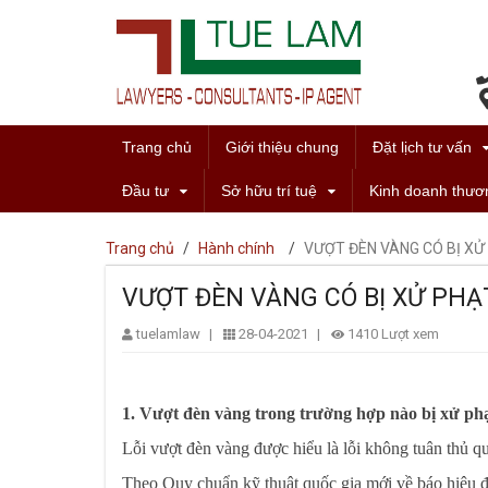
Trang chủ
Giới thiệu chung
Đặt lịch tư vấn
Đầu tư
Sở hữu trí tuệ
Kinh doanh thươ
Trang chủ
/
Hành chính
/
VƯỢT ĐÈN VÀNG CÓ BỊ XỬ
VƯỢT ĐÈN VÀNG CÓ BỊ XỬ PH
tuelamlaw
|
28-04-2021
|
1410 Lượt xem
1. Vượt đèn vàng trong trường hợp nào bị xử ph
Lỗi vượt đèn vàng được hiểu là lỗi không tuân thủ quy
Theo Quy chuẩn kỹ thuật quốc gia mới về báo hiệu đ