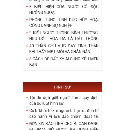
bậy những điều đã biết, biết những
8 BIỂU HIỆN CỦA NGƯỜI CÔ ĐỘC
điều không cần biết!
HƯỚNG NGOẠI
PHÓNG TÚNG TÌNH DỤC HỦY HOẠI
CÔNG DANH SỰ NGHIỆP
9 KIỂU NGƯỜI TƯỞNG BÌNH THƯỜNG,
NGU DỐT HÓA RA LÀ RẤT THÔNG
MINH, ĐÁNG ĐỂ HỌC TẬP
40 THẦN CHÚ VỰC DẬY TINH THẦN
KHI THẤY MỆT MỎI VÀ CHÁN NẢN
8 CÁCH ĐỂ BẤT KỲ AI CŨNG YÊU MẾN
BẠN
HÌNH SỰ
Tội đe dọa giết người theo quy định
của bộ luật hình sự
Có bị khởi tố khi người bị hại rút đơn tố
cáo hành vi lừa đảo chiếm đoạt tài
sản?
ĐƠN XIN BẢO LĨNH CHO BỊ CAN ĐANG
BỊ GIAM GIỮ ĐƯỢC ÁP DỤNG BIỆN