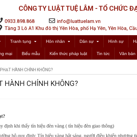
CÔNG TY LUẬT TUỆ LÂM - TỔ CHỨC ĐẠ
0933.898.868
info@luattuelam.vn
Tầng 3 Lô A1 Khu đô thị Yên Hòa, phố Hạ Yên, Yên Hòa, Cầu
Tranh tụng
Hôn nhân
Dân sự
Hình sự
H
ng mại
Biểu mẫu
Kiến thức pháp luật
Tin tức
Văn bản 
 PHẠT HÀNH CHÍNH KHÔNG?
ẠT HÀNH CHÍNH KHÔNG?
ạt?
 định khi thấy tín hiệu đèn vàng ( tín hiệu đèn giao thông)
ường bộ quy định: Tín hiệu vàng bật sáng, người điều khiển phương ti