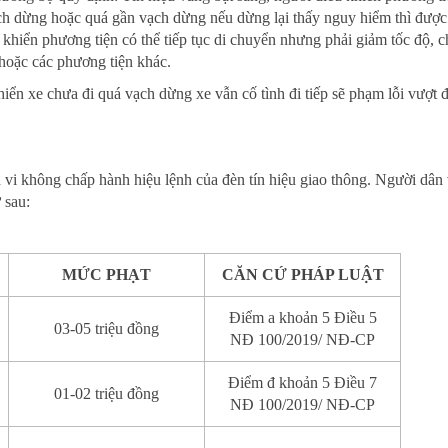
ạch dừng hoặc quá gần vạch dừng nếu dừng lại thấy nguy hiểm thì được
 khiển phương tiện có thể tiếp tục di chuyển nhưng phải giảm tốc độ, c
hoặc các phương tiện khác.
ển xe chưa đi quá vạch dừng xe vẫn cố tình đi tiếp sẽ phạm lỗi vượt 
i không chấp hành hiệu lệnh của đèn tín hiệu giao thông. Người dân 
 sau:
MỨC
PHẠT
CĂN
CỨ PHÁP LUẬT
Điểm a khoản 5 Điều 5
03-05 triệu đồng
NĐ 100/2019/ NĐ-CP
Điểm đ khoản 5 Điều 7
01-02 triệu đồng
NĐ 100/2019/ NĐ-CP