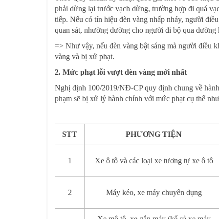
phải dừng lại trước vạch dừng, trường hợp đi quá v
tiếp. Nếu có tín hiệu đèn vàng nhấp nháy, người điều
quan sát, nhường đường cho người đi bộ qua đường 
=> Như vậy, nếu đèn vàng bật sáng mà người điều khi
vàng và bị xử phạt.
2
.
Mức phạt lỗi vượt đèn vàng mới nhất
Nghị định 100/2019/NĐ-CP quy định chung về hành v
phạm sẽ bị xử lý hành chính với mức phạt cụ thể như
STT
PHƯƠNG
TIỆN
1
Xe ô tô và các loại xe tương tự xe ô tô
2
Máy kéo, xe máy chuyên dụng
Xe mô tô, xe gắn máy (kể cả xe máy