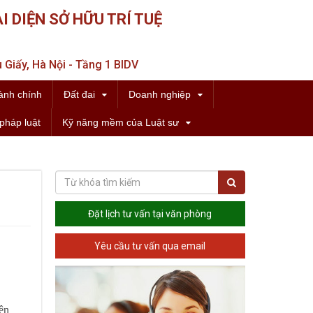
I DIỆN SỞ HỮU TRÍ TUỆ
 Giấy, Hà Nội - Tầng 1 BIDV
ành chính
Đất đai
Doanh nghiệp
pháp luật
Kỹ năng mềm của Luật sư
Đặt lịch tư vấn tại văn phòng
Yêu cầu tư vấn qua email
ện