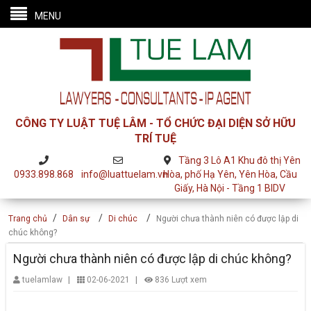
MENU
CÔNG TY LUẬT TUỆ LÂM - TỔ CHỨC ĐẠI DIỆN SỞ HỮU
TRÍ TUỆ
Tầng 3 Lô A1 Khu đô thị Yên
0933.898.868
info@luattuelam.vn
Hòa, phố Hạ Yên, Yên Hòa, Cầu
Giấy, Hà Nội - Tầng 1 BIDV
/
/
/
Trang chủ
Dân sự
Di chúc
Người chưa thành niên có được lập di
chúc không?
Người chưa thành niên có được lập di chúc không?
|
|
tuelamlaw
02-06-2021
836 Lượt xem