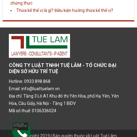
chứng thực
Thừa kế thế vị là gì? Điều kiện hưởng thừa kế thế vị?
CÔNG TY LUẬT TNHH TUỆ LÂM - TỔ CHỨC ĐẠI
DIỆN SỞ HỮU TRÍ TUỆ
Hotline: 0933.898.868
Email: info@luattuelam.vn
Địa chỉ: Tầng 3 Lô A1 Khu đô thị Yên Hòa, phố Hạ Yên, Yên
Hòa, Cầu Giấy, Hà Nội - Tầng 1 BIDV
Mã số thuế: 0106336024
Copyright 2019 | Bản quyền thuộc về
Luật Tuệ Lâm