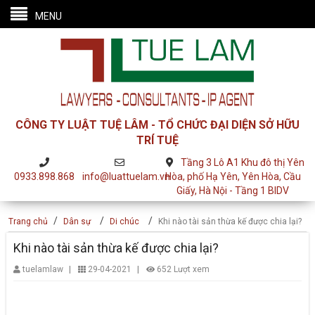
MENU
CÔNG TY LUẬT TUỆ LÂM - TỔ CHỨC ĐẠI DIỆN SỞ HỮU
TRÍ TUỆ
Tầng 3 Lô A1 Khu đô thị Yên
0933.898.868
info@luattuelam.vn
Hòa, phố Hạ Yên, Yên Hòa, Cầu
Giấy, Hà Nội - Tầng 1 BIDV
/
/
/
Trang chủ
Dân sự
Di chúc
Khi nào tài sản thừa kế được chia lại?
Khi nào tài sản thừa kế được chia lại?
|
|
tuelamlaw
29-04-2021
652 Lượt xem