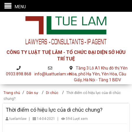
MENU
CÔNG TY LUẬT TUỆ LÂM - TỔ CHỨC ĐẠI DIỆN SỞ HỮU
TRÍ TUỆ
Tầng 3 Lô A1 Khu đô thị Yên
0933.898.868
info@luattuelam.vn
Hòa, phố Hạ Yên, Yên Hòa, Cầu
Giấy, Hà Nội - Tầng 1 BIDV
/
/
/
Trang chủ
Dân sự
Di chúc
Thời điểm có hiệu lực của di chúc
chung?
Thời điểm có hiệu lực của di chúc chung?
|
|
tuelamlaw
14-04-2021
594 Lượt xem