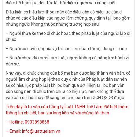
điểm bố bạn qua đời- tức là thời điểm người sau cùng chết.
Điều kiện có hiệu lực: thỏa mãn các điều kiện có hiệu lực của di
chúc và các điều kiện của người làm chứng, quy định tại , bao gồm
những người không thuộc những trường hợp sau:
– Người thừa kế theo di chúc hoặc theo pháp luật của người lập di
chúc;
– Người có quyền, nghĩa vụ tài sản liên quan tới nội dung di chúc;
– Người chưa đủ mười tám tuổi, người không có năng lực hành vi
dân sự.
Như vậy, di chúc chung của bố mẹ bạn được lập thành văn bản, có
người làm chứng hợp lệ theo quy định của Pháp luật dân sự nên
sẽ có hiệu lực pháp luật khi bố bạn qua đời. Hiện tại, bố bạn vẫn
còn sống nên di chúc trên chưa có hiệu lực, nên không thể dựa
vào bản di chúc này để sang tên cho bạn trên GCN QSDĐ được.
Trên đây là tư vấn của Công ty Luật TNHH Tuệ Lâm. Để biết thêm
thông tin chi tiết, bạn vui lòng liên hệ với chúng tôi theo:
– Hotline: 0933898868
– Email:
info@luattuelam.vn