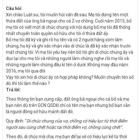
Câu hỏi:
Xin chào Luật sư, tôi muốn hỏi vấn đề sau: Mẹ tôi đứng tên một
thửa đất của ông bà ngoại cho cả 2 vợ chồng. Cuối năm 2015, bố
mẹ tôi có viết một di chúc chung với nội dung bố mẹ tôi đã thống
nhất chuyển toàn quyền sở hữu cho tôi ở thửa đất ấy.
Bố mẹ tôi đã ký và ghi rõ họ tên và có 2 người hàng xóm làm
chứng, họ ký và ghi xác nhận vào di chúc là đã ký xác nhận trước
mặt chúng tôi. Vì mẹ tôi yếu tay nên bố tôi ghi di chúc chung ấy và
đọc lại cho mẹ tôi và những người làm chứng nghe rồi mẹ tôi và
những người làm chứng đều kí tên ở dưới. Không may đầu năm
2016, mẹ tôi qua đời
Vậy tôi xin hỏi di chúc ấy có hợp pháp không? Muốn chuyển tên sổ
đỏ thì tôi làm thế nào ?
Trả lời:
Theo thông tin bạn cung cấp, đất ông bà ngoại cho cả bố và mẹ
bạn nên dù trên GCN QSDĐ chỉ có tên mẹ bạn nhưng bố bạn vẫn
là người đồng sở hữu mảnh đất đó.
Quy định: “
Di chúc chung của vợ, chồng có hiệu lực từ thời điểm
người sau cùng chết hoặc tại thời điểm vợ, chồng cùng chết”.
Theo đó, di chúc mà cha, mẹ bạn để lại sẽ có hiệu lực kể từ thời