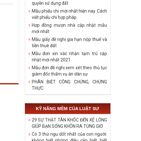
quyền sử dụng đất
Mẫu phiếu chi mới nhất hiện nay. Cách
viết phiếu chi hợp pháp.
Hợp đồng mượn nhà cập nhật mẫu
mới nhất
Mẫu giấy đề nghị gia hạn nộp thuế và
tiền thuê đất
Mẫu đơn xin xác nhận tạm trú cập
nhật mới nhất 2021
Mẫu đơn đề nghị xem xét theo thủ tục
giám đốc thẩm vụ án dân sự
PHÂN BIỆT CÔNG CHỨNG, CHỨNG
THỰC
KỸ NĂNG MỀM CỦA LUẬT SƯ
29 SỰ THẬT TÀN KHỐC ĐẾN XÉ LÒNG
GIÚP BẠN SỐNG KHÔN RA TỪNG GIỜ
Có 3 thứ ngu dốt nhất của con người:
không biết những điều cần biết, biết