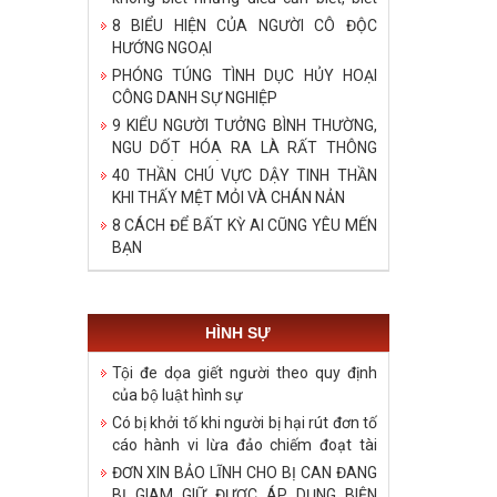
bậy những điều đã biết, biết những
8 BIỂU HIỆN CỦA NGƯỜI CÔ ĐỘC
điều không cần biết!
HƯỚNG NGOẠI
PHÓNG TÚNG TÌNH DỤC HỦY HOẠI
CÔNG DANH SỰ NGHIỆP
9 KIỂU NGƯỜI TƯỞNG BÌNH THƯỜNG,
NGU DỐT HÓA RA LÀ RẤT THÔNG
MINH, ĐÁNG ĐỂ HỌC TẬP
40 THẦN CHÚ VỰC DẬY TINH THẦN
KHI THẤY MỆT MỎI VÀ CHÁN NẢN
8 CÁCH ĐỂ BẤT KỲ AI CŨNG YÊU MẾN
BẠN
HÌNH SỰ
Tội đe dọa giết người theo quy định
của bộ luật hình sự
Có bị khởi tố khi người bị hại rút đơn tố
cáo hành vi lừa đảo chiếm đoạt tài
sản?
ĐƠN XIN BẢO LĨNH CHO BỊ CAN ĐANG
BỊ GIAM GIỮ ĐƯỢC ÁP DỤNG BIỆN