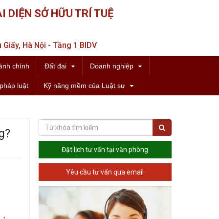
I DIỆN SỞ HỮU TRÍ TUỆ
 Giấy, Hà Nội - Tầng 1 BIDV
ành chính
Đất đai
Doanh nghiệp
pháp luật
Kỹ năng mềm của Luật sư
g?
Đặt lịch tư vấn tại văn phòng
Yêu cầu tư vấn qua email