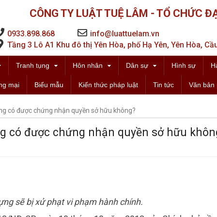
CÔNG TY LUẬT TUỆ LÂM - TỔ CHỨC ĐẠ
0933.898.868
info@luattuelam.vn
Tầng 3 Lô A1 Khu đô thị Yên Hòa, phố Hạ Yên, Yên Hòa, Cầu
Tranh tụng
Hôn nhân
Dân sự
Hình sự
H
ng mại
Biểu mẫu
Kiến thức pháp luật
Tin tức
Văn bản 
ựng có được chứng nhận quyền sở hữu không?
ựng có được chứng nhận quyền sở hữu khôn
ựng sẽ bị xử phạt vi phạm hành chính.