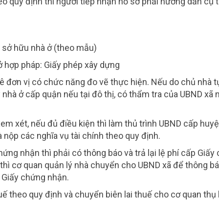
eo quy định thì người tiếp nhận hồ sơ phải hướng dẫn cụ 
 sở hữu nhà ở (theo mẫu)
ở hợp pháp: Giấy phép xây dựng
uê đơn vị có chức năng đo vẽ thực hiện. Nếu do chủ nhà t
ý nhà ở cấp quận nếu tại đô thị, có thẩm tra của UBND xã 
em xét, nếu đủ điều kiện thì làm thủ trình UBND cấp huyệ
nộp các nghĩa vụ tài chính theo quy định.
ng nhận thì phải có thông báo và trả lại lệ phí cấp Giấy
thì cơ quan quản lý nhà chuyển cho UBND xã để thông b
p Giấy chứng nhận.
ế theo quy định và chuyển biên lai thuế cho cơ quan thụ 