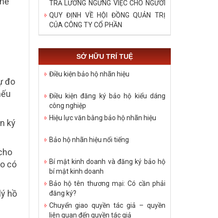
thể
TRẢ LƯƠNG NGỪNG VIỆC CHO NGƯỜI
LAO ĐỘNG TRONG DỊCH COVID – 19
QUY ĐỊNH VỀ HỘI ĐỒNG QUẢN TRỊ
CỦA CÔNG TY CỔ PHẦN
SỞ HỮU TRÍ TUỆ
Điều kiện bảo hộ nhãn hiệu
ự đo
nếu
Điều kiện đăng ký bảo hộ kiểu dáng
công nghiệp
Hiệu lực văn bằng bảo hộ nhãn hiệu
n ký
Bảo hộ nhãn hiệu nổi tiếng
 cho
Bí mật kinh doanh và đăng ký bảo hộ
áo có
bí mật kinh doanh
Bảo hộ tên thương mại: Có cần phải
lý hồ
đăng ký?
Chuyển giao quyền tác giả – quyền
liên quan đến quyền tác giả