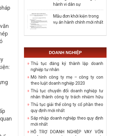
hành vi dân sự
 pháp
Mẫu đơn khởi kiện trong
vụ án hành chính mới nhất
 văn
phép
ó
DOANH NGHIỆP
uy
Thủ tục đăng ký thành lập doanh
iện:
nghiệp tư nhân
Mô hình công ty mẹ – công ty con
dựng
theo luật doanh nghiệp 2020
Thủ tục chuyển đổi doanh nghiệp tư
nhân thành công ty trách nhiệm hữu
hạn
Thủ tục giải thể công ty cổ phần theo
cấp
quy định mới nhất
 quan
Sáp nhập doanh nghiệp theo quy định
mới nhất
HỖ TRỢ DOANH NGHIỆP VAY VỐN