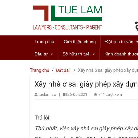
Trang chủ
Giới thiệu chung
Đặt lịch tư vấn
Đầu tư
Sở hữu trí tuệ
Kinh doanh thươ
Trang chủ
/
Đất đai
/
Xây nhà ở sai giấy phép xây d
Xây nhà ở sai giấy phép xây d
tuelamlaw
|
26-05-2021
|
741 Lượt xem
Trả lời:
Thứ nhất, việc xây nhà sai giấy phép xây d