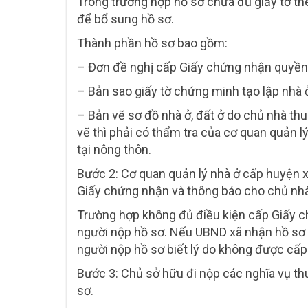
Trong trường hợp hồ sơ chưa đủ giấy tờ th
để bổ sung hồ sơ.
Thành phần hồ sơ bao gồm:
– Đơn đề nghị cấp Giấy chứng nhận quyền
– Bản sao giấy tờ chứng minh tạo lập nhà 
– Bản vẽ sơ đồ nhà ở, đất ở do chủ nhà th
vẽ thì phải có thẩm tra của cơ quan quản l
tại nông thôn.
Bước 2: Cơ quan quản lý nhà ở cấp huyện x
Giấy chứng nhận và thông báo cho chủ nhà 
Trường hợp không đủ điều kiện cấp Giấy chứ
người nộp hồ sơ. Nếu UBND xã nhận hồ sơ 
người nộp hồ sơ biết lý do không được cấ
Bước 3: Chủ sở hữu đi nộp các nghĩa vụ thu
sơ.