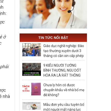
xử
nh
ịnh:
ược
ẻ ở
TIN TỨC NỔI BẬT
c
Giáo dục nghề nghiệp: Đào
tạo thường xuyên dưới 3
tháng có cần xin cấp phép
hay không?
9 KIỂU NGƯỜI TƯỞNG
 phải
BÌNH THƯỜNG, NGU DỐT
HÓA RA LÀ RẤT THÔNG
MINH, ĐÁNG ĐỂ HỌC TẬP
Chưa ly hôn có được
ược
chuyển khẩu về nhà bố mẹ
đẻ không?
ề nhà
Mẫu đơn yêu cầu tuyên bố
một người mất năng lực