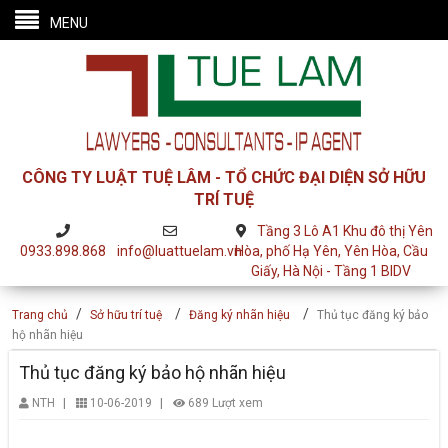
MENU
CÔNG TY LUẬT TUỆ LÂM - TỔ CHỨC ĐẠI DIỆN SỞ HỮU
TRÍ TUỆ
Tầng 3 Lô A1 Khu đô thị Yên
0933.898.868
info@luattuelam.vn
Hòa, phố Hạ Yên, Yên Hòa, Cầu
Giấy, Hà Nội - Tầng 1 BIDV
/
/
/
Trang chủ
Sở hữu trí tuệ
Đăng ký nhãn hiệu
Thủ tục đăng ký bảo
hộ nhãn hiệu
Thủ tục đăng ký bảo hộ nhãn hiệu
|
|
NTH
10-06-2019
689 Lượt xem