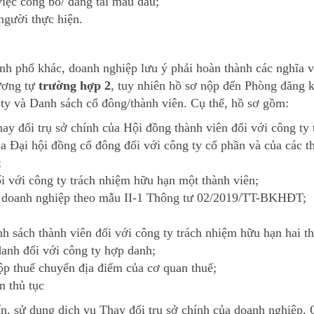
iệc công bố/ đăng tải mẫu dấu;
ười thực hiện.
hành phố khác, doanh nghiệp lưu ý phải hoàn thành các nghĩa 
tương tự
trường hợp 2
, tuy nhiên hồ sơ nộp đến Phòng đăng 
ty và Danh sách cổ đông/thành viên. Cụ thể, hồ sơ gồm:
ay đổi trụ sở chính của Hội đồng thành viên đối với công ty 
ủa Đại hội đồng cổ đông đối với công ty cổ phần và của các t
;
i với công ty trách nhiệm hữu hạn một thành viên;
ý doanh nghiệp theo mẫu II-1 Thông tư 02/2019/TT-BKHĐT;
 sách thành viên đối với công ty trách nhiệm hữu hạn hai t
danh đối với công ty hợp danh;
p thuế chuyển địa điểm của cơ quan thuế;
n thủ tục
, sử dụng dịch vụ Thay đổi trụ sở chính của doanh nghiệp,