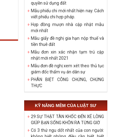
quyền sử dụng đất
Mẫu phiếu chi mới nhất hiện nay. Cách
viết phiếu chi hợp pháp.
Hợp đồng mượn nhà cập nhật mẫu
mới nhất
Mẫu giấy đề nghị gia hạn nộp thuế và
tiền thuê đất
Mẫu đơn xin xác nhận tạm trú cập
nhật mới nhất 2021
Mẫu đơn đề nghị xem xét theo thủ tục
giám đốc thẩm vụ án dân sự
PHÂN BIỆT CÔNG CHỨNG, CHỨNG
THỰC
KỸ NĂNG MỀM CỦA LUẬT SƯ
29 SỰ THẬT TÀN KHỐC ĐẾN XÉ LÒNG
GIÚP BẠN SỐNG KHÔN RA TỪNG GIỜ
Có 3 thứ ngu dốt nhất của con người:
không biết những điều cần biết, biết