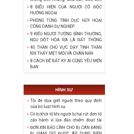
bậy những điều đã biết, biết những
8 BIỂU HIỆN CỦA NGƯỜI CÔ ĐỘC
điều không cần biết!
HƯỚNG NGOẠI
PHÓNG TÚNG TÌNH DỤC HỦY HOẠI
CÔNG DANH SỰ NGHIỆP
9 KIỂU NGƯỜI TƯỞNG BÌNH THƯỜNG,
NGU DỐT HÓA RA LÀ RẤT THÔNG
MINH, ĐÁNG ĐỂ HỌC TẬP
40 THẦN CHÚ VỰC DẬY TINH THẦN
KHI THẤY MỆT MỎI VÀ CHÁN NẢN
8 CÁCH ĐỂ BẤT KỲ AI CŨNG YÊU MẾN
BẠN
HÌNH SỰ
Tội đe dọa giết người theo quy định
của bộ luật hình sự
Có bị khởi tố khi người bị hại rút đơn tố
cáo hành vi lừa đảo chiếm đoạt tài
sản?
ĐƠN XIN BẢO LĨNH CHO BỊ CAN ĐANG
BỊ GIAM GIỮ ĐƯỢC ÁP DỤNG BIỆN