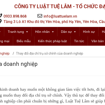
CÔNG TY LUẬT TUỆ LÂM - TỔ CHỨC ĐẠ
0933.898.868
info@luattuelam.vn
Tầng 3 Lô A1 Khu đô thị Yên Hòa, phố Hạ Yên, Yên Hòa, Cầu
Tranh tụng
Hôn nhân
Dân sự
Hình sự
H
ng mại
Biểu mẫu
Kiến thức pháp luật
Tin tức
Văn bản 
 nghiệp
/
Thay đổi địa chỉ trụ sở chính của doanh nghiệp
ủa doanh nghiệp
 kinh doanh hay muốn một không gian làm việc tốt hơn, đi lại
muốn thay đổi địa chỉ trụ sở chính. Vậy thủ tục để thay đổi
anh nghiệp cần phải chuẩn bị những gì, Luật Tuệ Lâm sẽ giúp 