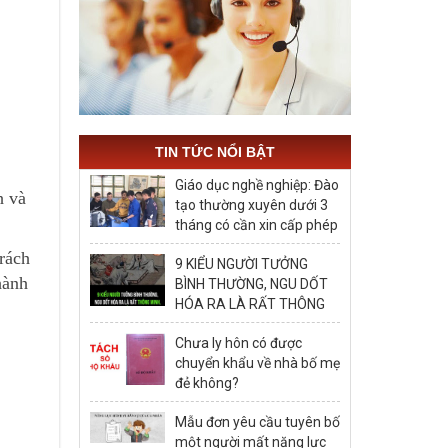
TIN TỨC NỔI BẬT
Giáo dục nghề nghiệp: Đào
h và
tạo thường xuyên dưới 3
tháng có cần xin cấp phép
hay không?
trách
9 KIỂU NGƯỜI TƯỞNG
hành
BÌNH THƯỜNG, NGU DỐT
HÓA RA LÀ RẤT THÔNG
MINH, ĐÁNG ĐỂ HỌC TẬP
Chưa ly hôn có được
chuyển khẩu về nhà bố mẹ
đẻ không?
Mẫu đơn yêu cầu tuyên bố
một người mất năng lực