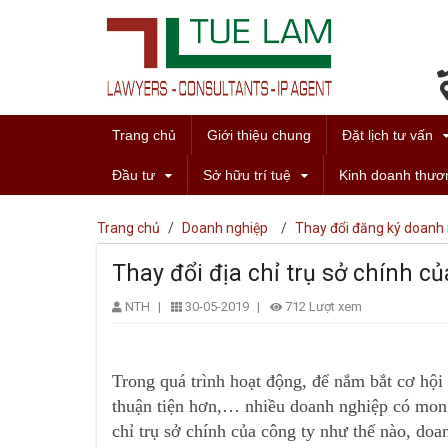
Trang chủ
Giới thiệu chung
Đặt lịch tư vấn
Đầu tư
Sở hữu trí tuệ
Kinh doanh thươ
Trang chủ
/
Doanh nghiệp
/
Thay đổi đăng ký doanh
Thay đổi địa chỉ trụ sở chính c
NTH
|
30-05-2019
|
712 Lượt xem
Trong quá trình hoạt động, để nắm bắt cơ hội
thuận tiện hơn,… nhiều doanh nghiệp có mong 
chỉ trụ sở chính của công ty như thế nào, do