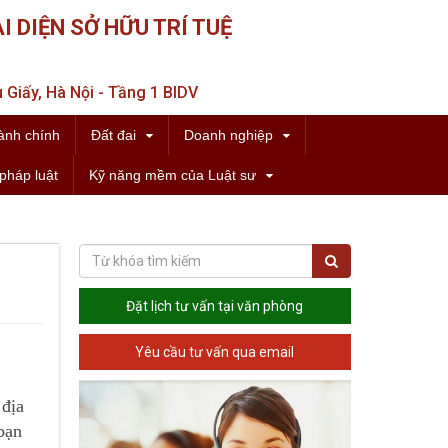
I DIỆN SỞ HỮU TRÍ TUỆ
 Giấy, Hà Nội - Tầng 1 BIDV
ành chính
Đất đai
Doanh nghiệp
pháp luật
Kỹ năng mềm của Luật sư
Đặt lịch tư vấn tại văn phòng
Yêu cầu tư vấn qua email
 địa
bạn