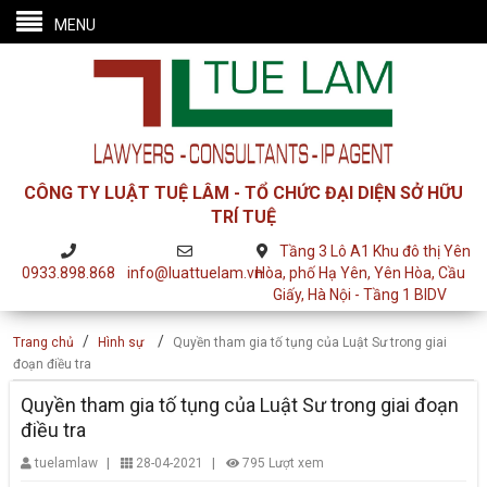
MENU
CÔNG TY LUẬT TUỆ LÂM - TỔ CHỨC ĐẠI DIỆN SỞ HỮU
TRÍ TUỆ
Tầng 3 Lô A1 Khu đô thị Yên
0933.898.868
info@luattuelam.vn
Hòa, phố Hạ Yên, Yên Hòa, Cầu
Giấy, Hà Nội - Tầng 1 BIDV
/
/
Trang chủ
Hình sự
Quyền tham gia tố tụng của Luật Sư trong giai
đoạn điều tra
Quyền tham gia tố tụng của Luật Sư trong giai đoạn
điều tra
|
|
tuelamlaw
28-04-2021
795 Lượt xem