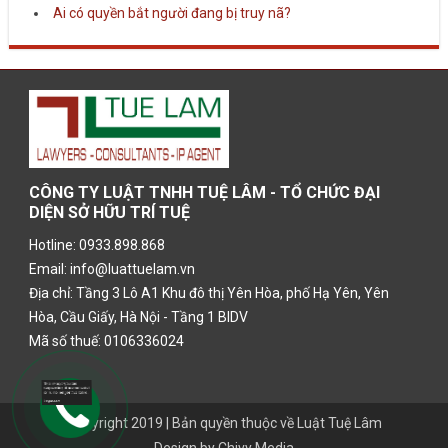
Ai có quyền bắt người đang bị truy nã?
CÔNG TY LUẬT TNHH TUỆ LÂM - TỔ CHỨC ĐẠI
DIỆN SỞ HỮU TRÍ TUỆ
Hotline: 0933.898.868
Email: info@luattuelam.vn
Địa chỉ: Tầng 3 Lô A1 Khu đô thị Yên Hòa, phố Hạ Yên, Yên
Hòa, Cầu Giấy, Hà Nội - Tầng 1 BIDV
Mã số thuế: 0106336024
Copyright 2019 | Bản quyền thuộc về
Luật Tuệ Lâm
Design by
Chivy Media