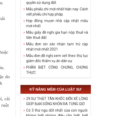
ẩm
quyền sử dụng đất
Mẫu phiếu chi mới nhất hiện nay. Cách
viết phiếu chi hợp pháp.
hải
Hợp đồng mượn nhà cập nhật mẫu
mới nhất
Mẫu giấy đề nghị gia hạn nộp thuế và
tiền thuê đất
Mẫu đơn xin xác nhận tạm trú cập
nhật mới nhất 2021
 hoặc
Mẫu đơn đề nghị xem xét theo thủ tục
giám đốc thẩm vụ án dân sự
ôn.
PHÂN BIỆT CÔNG CHỨNG, CHỨNG
THỰC
ặc do
nh
KỸ NĂNG MỀM CỦA LUẬT SƯ
i, cải
29 SỰ THẬT TÀN KHỐC ĐẾN XÉ LÒNG
GIÚP BẠN SỐNG KHÔN RA TỪNG GIỜ
 ruột
Có 3 thứ ngu dốt nhất của con người:
không biết những điều cần biết, biết