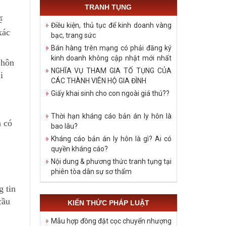
TRANH TỤNG
ể
Điều kiện, thủ tục để kinh doanh vàng
xác
bạc, trang sức
Bán hàng trên mạng có phải đăng ký
kinh doanh không cập nhật mới nhất
 hôn
năm 2021
NGHĨA VỤ THAM GIA TỐ TỤNG CỦA
i
CÁC THÀNH VIÊN HỘ GIA ĐÌNH
Giấy khai sinh cho con ngoài giá thú??
Thời hạn kháng cáo bản án ly hôn là
h có
bao lâu?
Kháng cáo bản án ly hôn là gì? Ai có
quyền kháng cáo?
Nội dung & phương thức tranh tụng tại
phiên tòa dân sự sơ thẩm
g tin
cầu
KIẾN THỨC PHÁP LUẬT
Mẫu hợp đồng đặt cọc chuyển nhượng