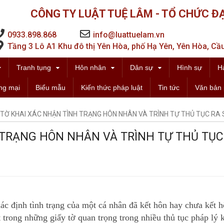
CÔNG TY LUẬT TUỆ LÂM - TỔ CHỨC ĐẠ
0933.898.868
info@luattuelam.vn
Tầng 3 Lô A1 Khu đô thị Yên Hòa, phố Hạ Yên, Yên Hòa, Cầu
Tranh tụng
Hôn nhân
Dân sự
Hình sự
H
ng mại
Biểu mẫu
Kiến thức pháp luật
Tin tức
Văn bản 
TỜ KHAI XÁC NHẬN TÌNH TRẠNG HÔN NHÂN VÀ TRÌNH TỰ THỦ TỤC RA
 TRẠNG HÔN NHÂN VÀ TRÌNH TỰ THỦ TỤC
xác định tình trạng của một cá nhân đã kết hôn hay chưa kết 
t trong những giấy tờ quan trọng trong nhiều thủ tục pháp lý