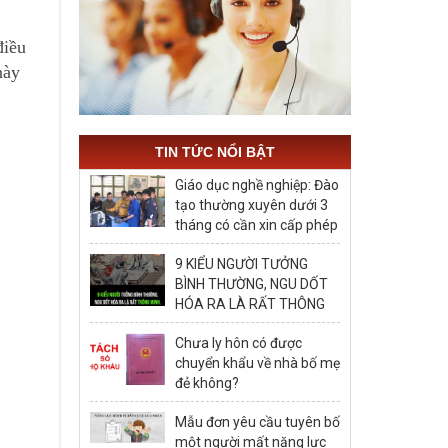
điều
này
TIN TỨC NỔI BẬT
Giáo dục nghề nghiệp: Đào
tạo thường xuyên dưới 3
tháng có cần xin cấp phép
hay không?
9 KIỂU NGƯỜI TƯỞNG
BÌNH THƯỜNG, NGU DỐT
HÓA RA LÀ RẤT THÔNG
MINH, ĐÁNG ĐỂ HỌC TẬP
Chưa ly hôn có được
chuyển khẩu về nhà bố mẹ
đẻ không?
Mẫu đơn yêu cầu tuyên bố
một người mất năng lực