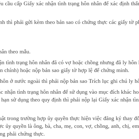
u cầu cấp Giấy xác nhận tình trạng hôn nhân để xác định th
h thì phải gửi kèm theo bản sao có chứng thực các giấy tờ p
hân theo mẫu.
n tình trạng hôn nhân đã có vợ hoặc chồng nhưng đã ly hôn
ản chính) hoặc nộp bản sao giấy tờ hợp lệ để chứng minh.
hôn ở nước ngoài thì phải nộp bản sao Trích lục ghi chú ly h
ác nhận tình trạng hôn nhân để sử dụng vào mục đích khác ho
 hạn sử dụng theo quy định thì phải nộp lại Giấy xác nhận tì
ật trong trường hợp ủy quyền thực hiện việc đăng ký thay đổ
c ủy quyền là ông, bà, cha, mẹ, con, vợ, chồng, anh, chị, em
ng phải chứng thực.