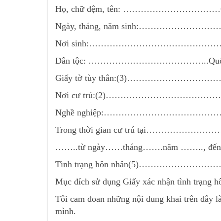
Họ, chữ đệm, tên: ………………………
Ngày, tháng, năm sinh:…………
Nơi sinh:………………………………
Dân tộc: …………………………………..Q
Giấy tờ tùy thân:(3)……………
Nơi cư trú:(2)………………………
Nghề nghiệp:…………………………
Trong thời gian cư trú tại…
……..từ ngày……tháng…….năm …….., đến
Tình trạng hôn nhân(5)………
Mục đích sử dụng Giấy xác nhận tình t
Tôi cam đoan những nội dung khai trên đây là 
mình.