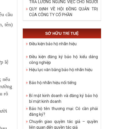
TRẢ LƯƠNG NGỪNG VIỆC CHO NGƯỜI
LAO ĐỘNG TRONG DỊCH COVID – 19
QUY ĐỊNH VỀ HỘI ĐỒNG QUẢN TRỊ
êu cầu
CỦA CÔNG TY CỔ PHẦN
, tên)
SỞ HỮU TRÍ TUỆ
Điều kiện bảo hộ nhãn hiệu
Điều kiện đăng ký bảo hộ kiểu dáng
p lệ
công nghiệp
Hiệu lực văn bằng bảo hộ nhãn hiệu
; nếu
Bảo hộ nhãn hiệu nổi tiếng
trường
u rõ
Bí mật kinh doanh và đăng ký bảo hộ
bí mật kinh doanh
Bảo hộ tên thương mại: Có cần phải
gười
đăng ký?
Chuyển giao quyền tác giả – quyền
liên quan đến quyền tác giả
nhau