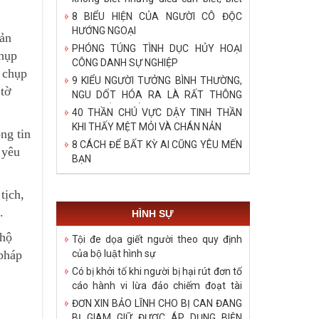
bậy những điều đã biết, biết những
8 BIỂU HIỆN CỦA NGƯỜI CÔ ĐỘC
điều không cần biết!
HƯỚNG NGOẠI
bản
PHÓNG TÚNG TÌNH DỤC HỦY HOẠI
chụp
CÔNG DANH SỰ NGHIỆP
n chụp
9 KIỂU NGƯỜI TƯỞNG BÌNH THƯỜNG,
 tờ
NGU DỐT HÓA RA LÀ RẤT THÔNG
MINH, ĐÁNG ĐỂ HỌC TẬP
40 THẦN CHÚ VỰC DẬY TINH THẦN
KHI THẤY MỆT MỎI VÀ CHÁN NẢN
ng tin
8 CÁCH ĐỂ BẤT KỲ AI CŨNG YÊU MẾN
 yêu
BẠN
tịch,
.
HÌNH SỰ
 hộ
Tội đe dọa giết người theo quy định
của bộ luật hình sự
 pháp
Có bị khởi tố khi người bị hại rút đơn tố
cáo hành vi lừa đảo chiếm đoạt tài
sản?
ĐƠN XIN BẢO LĨNH CHO BỊ CAN ĐANG
BỊ GIAM GIỮ ĐƯỢC ÁP DỤNG BIỆN