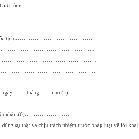
……Giới tính:………………………………
………………………………………………………..
……………………………………………………….
uốc tịch:……………………………………
…………………………………………………………..
……………………………………………………….
…………………………………………………….
……………………………………………………………..
 ngày …….tháng ……năm(4)….
…………………………………………………………….
rạng hôn nhân:(6)……………………
đúng sự thật và chịu trách nhiệm trước pháp luật về lời khai