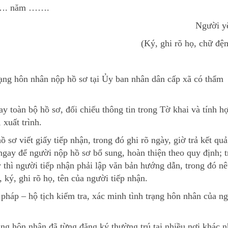
…. năm …….
Người y
(Ký, ghi rõ họ, chữ đệm
rạng hôn nhân nộp hồ sơ tại Ủy ban nhân dân cấp xã có thẩm
y toàn bộ hồ sơ, đối chiếu thông tin trong Tờ khai và tính hợ
 xuất trình.
 sơ viết giấy tiếp nhận, trong đó ghi rõ ngày, giờ trả kết quả
ngay để người nộp hồ sơ bổ sung, hoàn thiện theo quy định; 
 thì người tiếp nhận phải lập văn bản hướng dẫn, trong đó nê
, ký, ghi rõ họ, tên của người tiếp nhận.
 pháp – hộ tịch kiểm tra, xác minh tình trạng hôn nhân của n
ng hôn nhân đã từng đăng ký thường trú tại nhiều nơi khác 