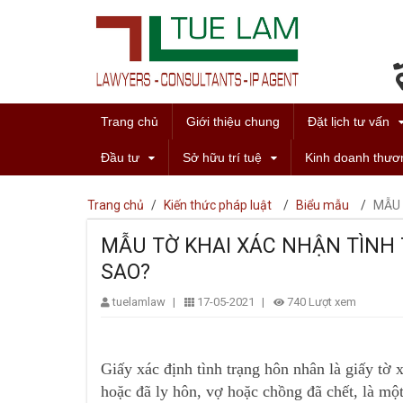
Trang chủ
Giới thiệu chung
Đặt lịch tư vấn
Đầu tư
Sở hữu trí tuệ
Kinh doanh thươ
Trang chủ
/
Kiến thức pháp luật
/
Biểu mẫu
/
MẪU 
MẪU TỜ KHAI XÁC NHẬN TÌNH
SAO?
tuelamlaw
|
17-05-2021
|
740 Lượt xem
Giấy xác định tình trạng hôn nhân là giấy tờ 
hoặc đã ly hôn, vợ hoặc chồng đã chết, là mộ