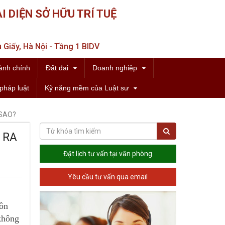
I DIỆN SỞ HỮU TRÍ TUỆ
 Giấy, Hà Nội - Tầng 1 BIDV
ành chính
Đất đai
Doanh nghiệp
pháp luật
Kỹ năng mềm của Luật sư
 SAO?
 RA
Đặt lịch tư vấn tại văn phòng
Yêu cầu tư vấn qua email
hôn
 không