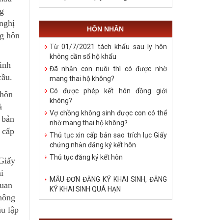
ng
nghị
HÔN NHÂN
ng hôn
Từ 01/7/2021 tách khẩu sau ly hôn
không cần sổ hộ khẩu
inh
Đã nhận con nuôi thì có được nhờ
cầu.
mang thai hộ không?
Có được phép kết hôn đồng giới
 hôn
không?
à
Vợ chồng không sinh được con có thể
 bản
nhờ mang thai hộ không?
 cấp
Thủ tục xin cấp bản sao trích lục Giấy
chứng nhận đăng ký kết hôn
Thủ tục đăng ký kết hôn
 Giấy
i
MẪU ĐƠN ĐĂNG KÝ KHAI SINH, ĐĂNG
quan
KÝ KHAI SINH QUÁ HẠN
không
u lập