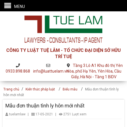
MENU
CÔNG TY LUẬT TUỆ LÂM - TỔ CHỨC ĐẠI DIỆN SỞ HỮU
TRÍ TUỆ
Tầng 3 Lô A1 Khu đô thị Yên
0933.898.868
info@luattuelam.vn
Hòa, phố Hạ Yên, Yên Hòa, Cầu
Giấy, Hà Nội - Tầng 1 BIDV
/
/
/
Trang chủ
Kiến thức pháp luật
Biểu mẫu
Mẫu đơn thuận tình ly
hôn mới nhất
Mẫu đơn thuận tình ly hôn mới nhất
|
|
tuelamlaw
17-05-2021
2751 Lượt xem