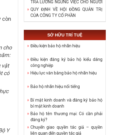
TRẢ LƯƠNG NGỪNG VIỆC CHO NGƯỜI
LAO ĐỘNG TRONG DỊCH COVID – 19
QUY ĐỊNH VỀ HỘI ĐỒNG QUẢN TRỊ
CỦA CÔNG TY CỔ PHẦN
y còn
SỞ HỮU TRÍ TUỆ
Điều kiện bảo hộ nhãn hiệu
m cho
 năm:
Điều kiện đăng ký bảo hộ kiểu dáng
 vật
công nghiệp
t có
Hiệu lực văn bằng bảo hộ nhãn hiệu
Bảo hộ nhãn hiệu nổi tiếng
thực
Bí mật kinh doanh và đăng ký bảo hộ
bí mật kinh doanh
Bảo hộ tên thương mại: Có cần phải
đăng ký?
Chuyển giao quyền tác giả – quyền
Bộ Y
liên quan đến quyền tác giả