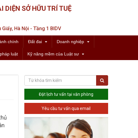
I DIỆN SỞ HỮU TRÍ TUỆ
 Giấy, Hà Nội - Tầng 1 BIDV
ành chính
Đất đai
Doanh nghiệp
pháp luật
Kỹ năng mềm của Luật sư
Đặt lịch tư vấn tại văn phòng
Yêu cầu tư vấn qua email
thủ
hân