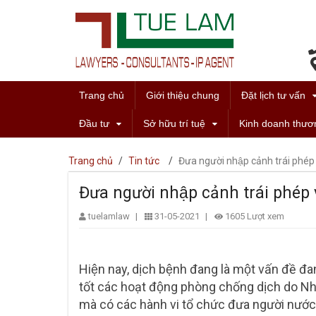
Trang chủ
Giới thiệu chung
Đặt lịch tư vấn
Đầu tư
Sở hữu trí tuệ
Kinh doanh thươ
Trang chủ
/
Tin tức
/
Đưa người nhập cảnh trái phép v
Đưa người nhập cảnh trái phép va
tuelamlaw
|
31-05-2021
|
1605 Lượt xem
Hiện nay, dịch bệnh đang là một vấn đề đ
tốt các hoạt động phòng chống dịch do Nhà
mà có các hành vi tổ chức đưa người nước