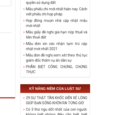
quyền sử dụng đất
Mẫu phiếu chi mới nhất hiện nay. Cách
viết phiếu chi hợp pháp.
Hợp đồng mượn nhà cập nhật mẫu
mới nhất
Mẫu giấy đề nghị gia hạn nộp thuế và
tiền thuê đất
Mẫu đơn xin xác nhận tạm trú cập
nhật mới nhất 2021
Mẫu đơn đề nghị xem xét theo thủ tục
giám đốc thẩm vụ án dân sự
PHÂN BIỆT CÔNG CHỨNG, CHỨNG
THỰC
KỸ NĂNG MỀM CỦA LUẬT SƯ
29 SỰ THẬT TÀN KHỐC ĐẾN XÉ LÒNG
GIÚP BẠN SỐNG KHÔN RA TỪNG GIỜ
Có 3 thứ ngu dốt nhất của con người:
không biết những điều cần biết, biết