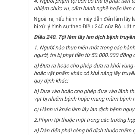
4. Người phạm tội còn có thể bị phạt tiề
nhiệm chức vụ, cấm hành nghề hoặc làm c
Ngoài ra, nếu hành vi này dẫn đến làm lây
bị xử lý hình sự theo Điều 240 của Bộ luật 
Điều 240. Tội làm lây lan dịch bệnh truy
1. Người nào thực hiện một trong các hành
người, thì bị phạt tiền từ 50.000.000 đồn
a) Đưa ra hoặc cho phép đưa ra khỏi vùng 
hoặc vật phẩm khác có khả năng lây truyền
quy định khác;
b) Đưa vào hoặc cho phép đưa vào lãnh th
vật bị nhiễm bệnh hoặc mang mầm bệnh ng
c) Hành vi khác làm lây lan dịch bệnh ngu
2.Phạm tội thuộc một trong các trường hợp
a) Dẫn đến phải công bố dịch thuộc thẩm 