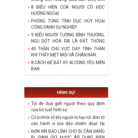
bậy những điều đã biết, biết những
8 BIỂU HIỆN CỦA NGƯỜI CÔ ĐỘC
điều không cần biết!
HƯỚNG NGOẠI
PHÓNG TÚNG TÌNH DỤC HỦY HOẠI
CÔNG DANH SỰ NGHIỆP
9 KIỂU NGƯỜI TƯỞNG BÌNH THƯỜNG,
NGU DỐT HÓA RA LÀ RẤT THÔNG
MINH, ĐÁNG ĐỂ HỌC TẬP
40 THẦN CHÚ VỰC DẬY TINH THẦN
KHI THẤY MỆT MỎI VÀ CHÁN NẢN
8 CÁCH ĐỂ BẤT KỲ AI CŨNG YÊU MẾN
BẠN
HÌNH SỰ
Tội đe dọa giết người theo quy định
của bộ luật hình sự
Có bị khởi tố khi người bị hại rút đơn tố
cáo hành vi lừa đảo chiếm đoạt tài
sản?
ĐƠN XIN BẢO LĨNH CHO BỊ CAN ĐANG
BỊ GIAM GIỮ ĐƯỢC ÁP DỤNG BIỆN