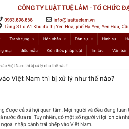
CÔNG TY LUẬT TUỆ LÂM - TỔ CHỨC ĐẠ
0933.898.868
info@luattuelam.vn
Tầng 3 Lô A1 Khu đô thị Yên Hòa, phố Hạ Yên, Yên Hòa, Cầu
Tranh tụng
Hôn nhân
Dân sự
Hình sự
H
ng mại
Biểu mẫu
Kiến thức pháp luật
Tin tức
Văn bản 
ào Việt Nam thì bị xử lý như thế nào?
̀o Việt Nam thì bị xử lý như thế nào?
ang được cả xã hội quan tâm. Mọi người và đều đang tuân 
 nước đưa ra. Tuy nhiên, có một số người vì lợi ích cá n
 ngoài nhập cảnh trái phếp vào Việt Nam.