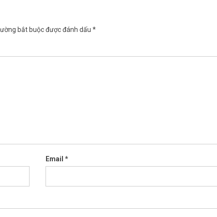
rường bắt buộc được đánh dấu
*
Email
*