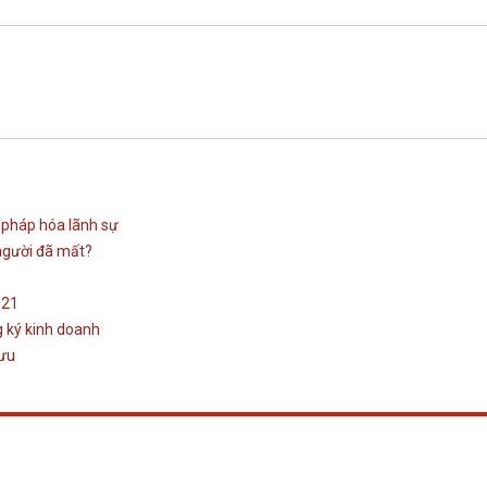
p pháp hóa lãnh sự
 người đã mất?
021
 ký kinh doanh
hưu