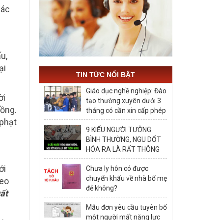
hác
u,
ại
TIN TỨC NỔI BẬT
Giáo dục nghề nghiệp: Đào
ời
tạo thường xuyên dưới 3
đồng.
tháng có cần xin cấp phép
hay không?
 phạt
9 KIỂU NGƯỜI TƯỞNG
BÌNH THƯỜNG, NGU DỐT
HÓA RA LÀ RẤT THÔNG
MINH, ĐÁNG ĐỂ HỌC TẬP
ới
Chưa ly hôn có được
chuyển khẩu về nhà bố mẹ
heo
đẻ không?
uất
Mẫu đơn yêu cầu tuyên bố
một người mất năng lực