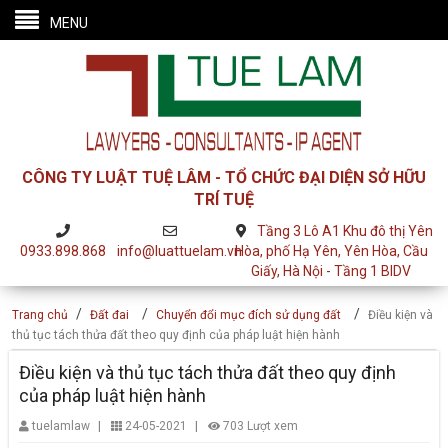
MENU
CÔNG TY LUẬT TUỆ LÂM - TỔ CHỨC ĐẠI DIỆN SỞ HỮU
TRÍ TUỆ
Tầng 3 Lô A1 Khu đô thị Yên
0933.898.868
info@luattuelam.vn
Hòa, phố Hạ Yên, Yên Hòa, Cầu
Giấy, Hà Nội - Tầng 1 BIDV
/
/
/
Trang chủ
Đất đai
Chuyển đổi mục đích sử dụng đất
Điều kiện và
thủ tục tách thửa đất theo quy định của pháp luật hiện hành
Điều kiện và thủ tục tách thửa đất theo quy định
của pháp luật hiện hành
|
|
tuelamlaw
24-05-2021
703 Lượt xem