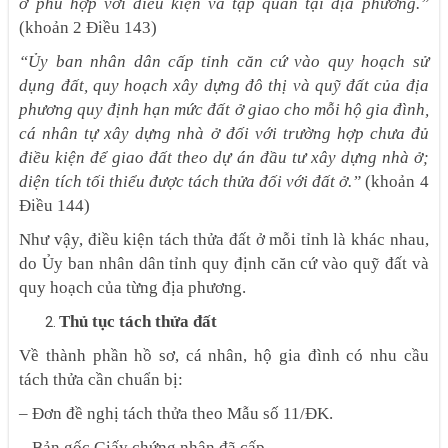
ở phù hợp với điều kiện và tập quán tại địa phương.”
(khoản 2 Điều 143)
“Ủy ban nhân dân cấp tỉnh căn cứ vào quy hoạch sử
dụng đất, quy hoạch xây dựng đô thị và quỹ đất của địa
phương quy định hạn mức đất ở giao cho mỗi hộ gia đình,
cá nhân tự xây dựng nhà ở đối với trường hợp chưa đủ
điều kiện để giao đất theo dự án đầu tư xây dựng nhà ở;
diện tích tối thiểu được tách thửa đối với đất ở.”
(khoản 4
Điều 144)
Như vậy, điều kiện tách thửa đất ở mỗi tỉnh là khác nhau,
do Ủy ban nhân dân tỉnh quy định căn cứ vào quỹ đất và
quy hoạch của từng địa phương.
Thủ tục tách thửa đất
Về thành phần hồ sơ, cá nhân, hộ gia đình có nhu cầu
tách thửa cần chuẩn bị:
– Đơn đề nghị tách thửa theo Mẫu số 11/ĐK.
– Bản gốc Giấy chứng nhận đã cấp.