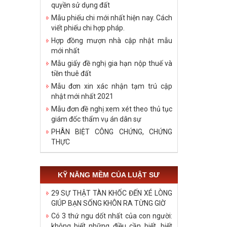
quyền sử dụng đất
Mẫu phiếu chi mới nhất hiện nay. Cách
viết phiếu chi hợp pháp.
Hợp đồng mượn nhà cập nhật mẫu
mới nhất
Mẫu giấy đề nghị gia hạn nộp thuế và
tiền thuê đất
Mẫu đơn xin xác nhận tạm trú cập
nhật mới nhất 2021
Mẫu đơn đề nghị xem xét theo thủ tục
giám đốc thẩm vụ án dân sự
PHÂN BIỆT CÔNG CHỨNG, CHỨNG
THỰC
KỸ NĂNG MỀM CỦA LUẬT SƯ
29 SỰ THẬT TÀN KHỐC ĐẾN XÉ LÒNG
GIÚP BẠN SỐNG KHÔN RA TỪNG GIỜ
Có 3 thứ ngu dốt nhất của con người:
không biết những điều cần biết, biết