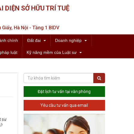
I DIỆN SỞ HỮU TRÍ TUỆ
 Giấy, Hà Nội - Tầng 1 BIDV
ành chính
Đất đai
Doanh nghiệp
pháp luật
Kỹ năng mềm của Luật sư
Đặt lịch tư vấn tại văn phòng
Yêu cầu tư vấn qua email
N
t sư
à?