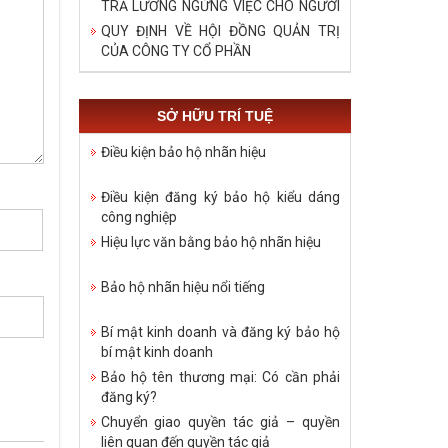
TRẢ LƯƠNG NGỪNG VIỆC CHO NGƯỜI
LAO ĐỘNG TRONG DỊCH COVID – 19
QUY ĐỊNH VỀ HỘI ĐỒNG QUẢN TRỊ
CỦA CÔNG TY CỔ PHẦN
SỞ HỮU TRÍ TUỆ
Điều kiện bảo hộ nhãn hiệu
Điều kiện đăng ký bảo hộ kiểu dáng
công nghiệp
Hiệu lực văn bằng bảo hộ nhãn hiệu
Bảo hộ nhãn hiệu nổi tiếng
Bí mật kinh doanh và đăng ký bảo hộ
bí mật kinh doanh
Bảo hộ tên thương mại: Có cần phải
đăng ký?
Chuyển giao quyền tác giả – quyền
liên quan đến quyền tác giả