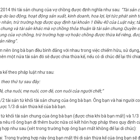
 2014 thì tài sản chung của vợ chồng được định nghĩa như sau:
“Tài sản 
do lao động, hoạt động sản xuất, kinh doanh, hoa lợi, lợi tức phát sinh t
 nhân, trừ trường hợp được quy định tại khoản 1 Điều 40 của Luật này; tà
chung và tài sản khác mà vợ chồng thỏa thuận là tài sản chung.Quyền 
hung của vợ chồng, trừ trường hợp vợ hoặc chồng được thừa kế riêng, đư
ản riêng”.
ạn nên ông bà bạn đều bình đẳng với nhau trong việc chiếm hữu, sử dụng,
n một nửa tài sản đó sẽ được chia thừa kế, nếu có di chúc để lại thì chi
a kế theo pháp luật như sau:
 theo thứ tự sau đây:
, cha nuôi, mẹ nuôi, con đẻ, con nuôi của người chết;
“
 1/2 tài sản từ khối tài sản chung của ông bà bạn. Ông bạn và hai người c
ợc 1/3 di sản thừa kế của bà bạn.
 từ khối tài sản chung của ông bà bạn (được chia khi bà bạn mất) và 1/3 
hưa nêu rõ ông bạn đi thêm bước nữa có kết hôn hợp pháp theo quy định c
 hợp như sau (xét trong trường hợp ông bạn mất không để lại di chúc):
ai: Trong trường hợp này ông bạn mất thì di sản thừa kế của ông bạn sẽ 