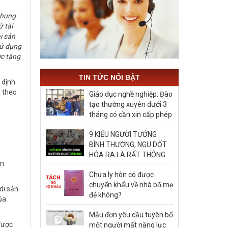
chung
ừ tài
i sản
sử dụng
ợc tặng
TIN TỨC NỔI BẬT
 định
a theo
Giáo dục nghề nghiệp: Đào
tạo thường xuyên dưới 3
tháng có cần xin cấp phép
hay không?
9 KIỂU NGƯỜI TƯỞNG
BÌNH THƯỜNG, NGU DỐT
HÓA RA LÀ RẤT THÔNG
on
MINH, ĐÁNG ĐỂ HỌC TẬP
Chưa ly hôn có được
chuyển khẩu về nhà bố mẹ
di sản
đẻ không?
ủa
Mẫu đơn yêu cầu tuyên bố
được
một người mất năng lực