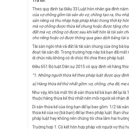
Trả lời:
Theo quy định tại Điều 33 Luật hôn nhân gia đình năm
của vợ chồng gồm tài sản do vợ, chồng tạo ra, thu nhập 
sản riêng và thu nhập hợp pháp khác trong thời kỳ hôn
mà vợ chồng được thừa kế chung hoặc được tặng cho 
đất mà vợ, chồng có được sau khi kết hôn là tài sản c
cho riêng hoặc có được thông qua giao dịch bằng tài s
Tài sản ngôi nhà và đất là tài sản chung của ông bà b
đoạt tài sản đó. Trong trường hợp này bà bạn đã mất nê
di chúc nếu không có di chúc thì chia theo pháp luật.
Điều 651 Bộ luật Dân sự 2015 có quy định về hàng thừ
“1. Những người thừa kế theo pháp luật được quy định
a) Hàng thừa kế thứ nhất gồm: vợ, chồng, cha đẻ, mẹ đẻ
Như vậy, khi bà mất thì di sản thừa kế bà bạn để lại là
thuộc hàng thừa kế thứ nhất nên mỗi người sẽ nhận đư
Di sản thừa kế của ông bạn để lại bao gồm: 1/2 tài sản
thừa kế của vợ (bà bạn) để lại theo pháp luật. Bạn c
pháp luật hay không nên chúng tôi chia làm hai trường
Trường hợp 1: Có kết hôn hợp pháp với người vợ thứ h