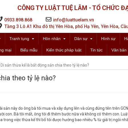
CÔNG TY LUẬT TUỆ LÂM - TỔ CHỨC ĐẠ
0933.898.868
info@luattuelam.vn
Tầng 3 Lô A1 Khu đô thị Yên Hòa, phố Hạ Yên, Yên Hòa, Cầu
Tranh tụng
Hôn nhân
Dân sự
Hình sự
H
ng mại
Biểu mẫu
Kiến thức pháp luật
Tin tức
Văn bản 
Di sản thừa kế là bất động sản chia theo tỷ lệ nào?
hia theo tỷ lệ nào?
(tài sản này do ông bà tôi mua và xây dựng lên và cùng đứng tên trên GC
người con. Bà tôi mất, ông tôi đi thêm bước nữa và không có thêm con. Luậ
a trong việc thừa kế thì bố tôi được hưởng bao nhiêu % từ giá trị ngôi nh