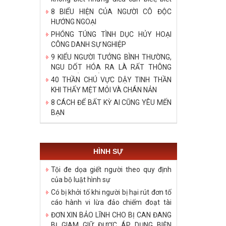
bậy những điều đã biết, biết những
8 BIỂU HIỆN CỦA NGƯỜI CÔ ĐỘC
điều không cần biết!
HƯỚNG NGOẠI
PHÓNG TÚNG TÌNH DỤC HỦY HOẠI
CÔNG DANH SỰ NGHIỆP
9 KIỂU NGƯỜI TƯỞNG BÌNH THƯỜNG,
NGU DỐT HÓA RA LÀ RẤT THÔNG
MINH, ĐÁNG ĐỂ HỌC TẬP
40 THẦN CHÚ VỰC DẬY TINH THẦN
KHI THẤY MỆT MỎI VÀ CHÁN NẢN
8 CÁCH ĐỂ BẤT KỲ AI CŨNG YÊU MẾN
BẠN
HÌNH SỰ
Tội đe dọa giết người theo quy định
của bộ luật hình sự
Có bị khởi tố khi người bị hại rút đơn tố
cáo hành vi lừa đảo chiếm đoạt tài
sản?
ĐƠN XIN BẢO LĨNH CHO BỊ CAN ĐANG
BỊ GIAM GIỮ ĐƯỢC ÁP DỤNG BIỆN