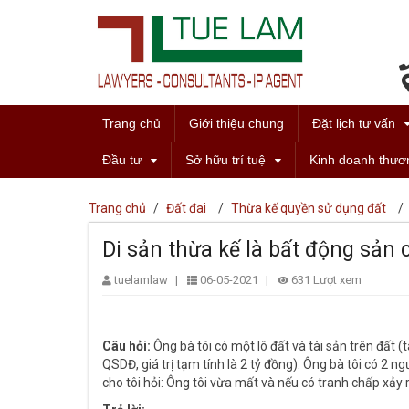
Trang chủ
Giới thiệu chung
Đặt lịch tư vấn
Đầu tư
Sở hữu trí tuệ
Kinh doanh thươ
Trang chủ
/
Đất đai
/
Thừa kế quyền sử dụng đất
/
Di sản thừa kế là bất động sản c
tuelamlaw
|
06-05-2021
|
631 Lượt xem
Câu hỏi:
Ông bà tôi có một lô đất và tài sản trên đất 
QSDĐ, giá trị tạm tính là 2 tỷ đồng). Ông bà tôi có 2 
cho tôi hỏi: Ông tôi vừa mất và nếu có tranh chấp xảy r