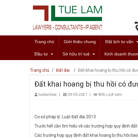
Trang chủ
Giới thiệu chung
Đặt lịch tư vấn
Đầu tư
Sở hữu trí tuệ
Kinh doanh thươ
Trang chủ
/
Đất đai
/
Đất khai hoang bị thu hồi có đ
Đất khai hoang bị thu hồi có đ
tuelamlaw
|
04-05-2021
|
806 Lượt xem
Cơ sở pháp lý: Luật Đất đai 2013
Trước hết cần tìm hiểu về các trường hợp quy định đất 
Các trường hợp quy định đất khai hoang bị thu hồi ba