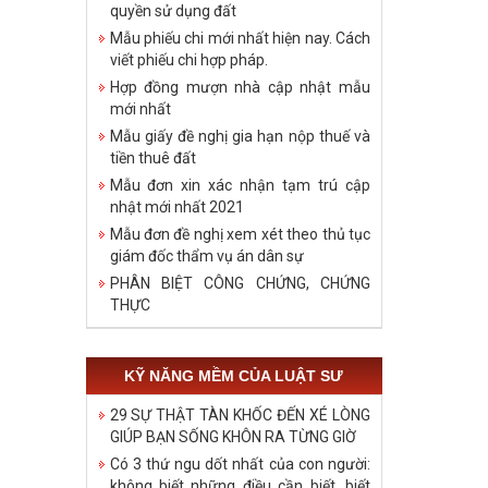
quyền sử dụng đất
Mẫu phiếu chi mới nhất hiện nay. Cách
viết phiếu chi hợp pháp.
Hợp đồng mượn nhà cập nhật mẫu
mới nhất
Mẫu giấy đề nghị gia hạn nộp thuế và
tiền thuê đất
Mẫu đơn xin xác nhận tạm trú cập
nhật mới nhất 2021
Mẫu đơn đề nghị xem xét theo thủ tục
giám đốc thẩm vụ án dân sự
PHÂN BIỆT CÔNG CHỨNG, CHỨNG
THỰC
KỸ NĂNG MỀM CỦA LUẬT SƯ
29 SỰ THẬT TÀN KHỐC ĐẾN XÉ LÒNG
GIÚP BẠN SỐNG KHÔN RA TỪNG GIỜ
Có 3 thứ ngu dốt nhất của con người:
không biết những điều cần biết, biết