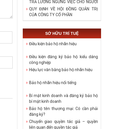
TRẢ LƯƠNG NGỪNG VIỆC CHO NGƯỜI
LAO ĐỘNG TRONG DỊCH COVID – 19
QUY ĐỊNH VỀ HỘI ĐỒNG QUẢN TRỊ
CỦA CÔNG TY CỔ PHẦN
SỞ HỮU TRÍ TUỆ
Điều kiện bảo hộ nhãn hiệu
Điều kiện đăng ký bảo hộ kiểu dáng
công nghiệp
Hiệu lực văn bằng bảo hộ nhãn hiệu
Bảo hộ nhãn hiệu nổi tiếng
Bí mật kinh doanh và đăng ký bảo hộ
bí mật kinh doanh
Bảo hộ tên thương mại: Có cần phải
đăng ký?
Chuyển giao quyền tác giả – quyền
liên quan đến quyền tác giả