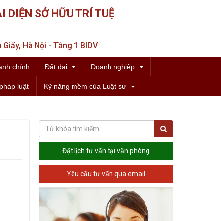
I DIỆN SỞ HỮU TRÍ TUỆ
 Giấy, Hà Nội - Tầng 1 BIDV
ành chính
Đất đai
Doanh nghiệp
pháp luật
Kỹ năng mềm của Luật sư
Đặt lịch tư vấn tại văn phòng
Yêu cầu tư vấn qua email