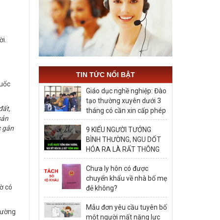
ời.
TIN TỨC NỔI BẬT
quốc
Giáo dục nghề nghiệp: Đào
tạo thường xuyên dưới 3
đất,
tháng có cần xin cấp phép
sản
hay không?
c gắn
9 KIỂU NGƯỜI TƯỞNG
BÌNH THƯỜNG, NGU DỐT
HÓA RA LÀ RẤT THÔNG
MINH, ĐÁNG ĐỂ HỌC TẬP
Chưa ly hôn có được
chuyển khẩu về nhà bố mẹ
ờ có
đẻ không?
Mẫu đơn yêu cầu tuyên bố
thường
một người mất năng lực