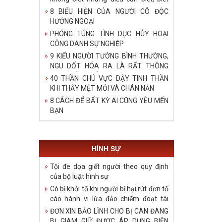
bậy những điều đã biết, biết những
8 BIỂU HIỆN CỦA NGƯỜI CÔ ĐỘC
điều không cần biết!
HƯỚNG NGOẠI
PHÓNG TÚNG TÌNH DỤC HỦY HOẠI
CÔNG DANH SỰ NGHIỆP
9 KIỂU NGƯỜI TƯỞNG BÌNH THƯỜNG,
NGU DỐT HÓA RA LÀ RẤT THÔNG
MINH, ĐÁNG ĐỂ HỌC TẬP
40 THẦN CHÚ VỰC DẬY TINH THẦN
KHI THẤY MỆT MỎI VÀ CHÁN NẢN
8 CÁCH ĐỂ BẤT KỲ AI CŨNG YÊU MẾN
BẠN
HÌNH SỰ
Tội đe dọa giết người theo quy định
của bộ luật hình sự
Có bị khởi tố khi người bị hại rút đơn tố
cáo hành vi lừa đảo chiếm đoạt tài
sản?
ĐƠN XIN BẢO LĨNH CHO BỊ CAN ĐANG
BỊ GIAM GIỮ ĐƯỢC ÁP DỤNG BIỆN