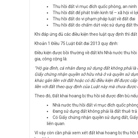
Thu hồi đất vì mục đích quốc phòng, an ninh
Thu hồi đất để phát triển kinh tế – xã hội vì l
Thu hồi đất do vi phạm pháp luật về đất đai
Thu hồi đất do chấm dứt việc sử dụng đất the
Khi đáp ứng đủ các điều kiện theo luật quy định thì đ
Khoản 1 Điều 75 Luật Đất đai 2013 quy định:
Điều kiện được bồi thường về đất khi Nhà nước thu hồi đ
gia, công cộng là:
“Hộ gia đình, cá nhân đang sử dụng đất không phải là 
Giấy chứng nhận quyền sở hữu nhà ở và quyền sử dụng
khác gắn liền với đất hoặc có đủ điều kiện để được c
liền với đất theo quy định của Luật này mà chưa được 
Theo đó, Đất khai hoang bị thu hồi sẽ được đền bù nếu
Nhà nước thu hồi đất vì mục đích quốc phòng, a
Đang sử dụng đất không phải là đất thuê trả
Có Giấy chứng nhận quyền sử dụng đất, Giấy
liên quan.
Vì vậy còn cần phải xem xét đất khai hoang bị thu hồi