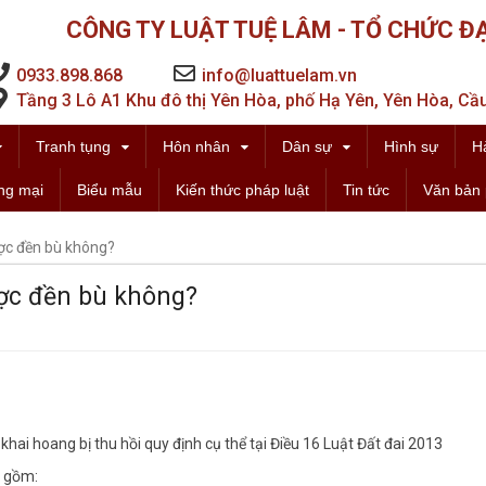
CÔNG TY LUẬT TUỆ LÂM - TỔ CHỨC ĐẠ
0933.898.868
info@luattuelam.vn
Tầng 3 Lô A1 Khu đô thị Yên Hòa, phố Hạ Yên, Yên Hòa, Cầu
Tranh tụng
Hôn nhân
Dân sự
Hình sự
H
ng mại
Biểu mẫu
Kiến thức pháp luật
Tin tức
Văn bản 
ược đền bù không?
ược đền bù không?
khai hoang bị thu hồi quy định cụ thể tại Điều 16 Luật Đất đai 2013
o gồm: