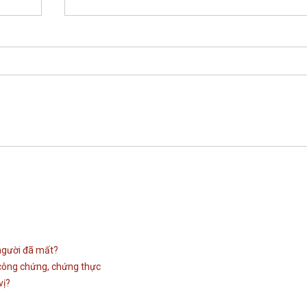
 người đã mất?
 công chứng, chứng thực
vị?