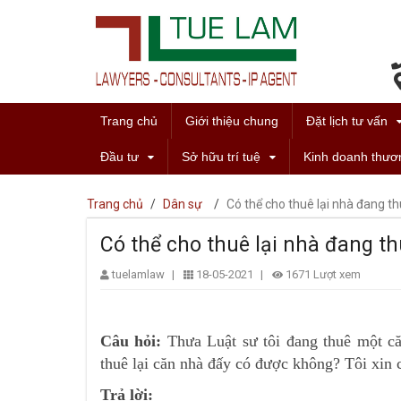
Trang chủ
Giới thiệu chung
Đặt lịch tư vấn
Đầu tư
Sở hữu trí tuệ
Kinh doanh thươ
Trang chủ
/
Dân sự
/
Có thể cho thuê lại nhà đang 
Có thể cho thuê lại nhà đang 
tuelamlaw
|
18-05-2021
|
1671 Lượt xem
Câu hỏi:
Thưa Luật sư tôi đang thuê một căn
thuê lại căn nhà đấy có được không? Tôi xin 
Trả lời: