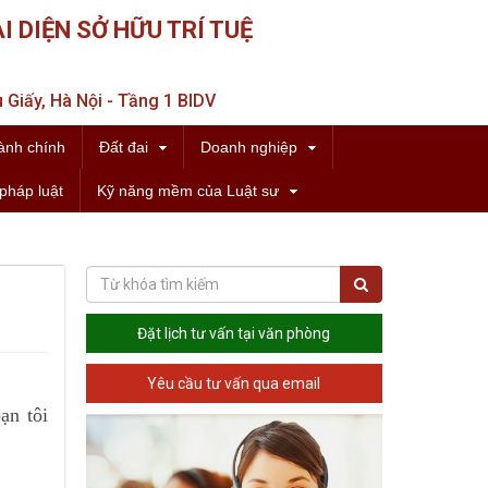
I DIỆN SỞ HỮU TRÍ TUỆ
 Giấy, Hà Nội - Tầng 1 BIDV
ành chính
Đất đai
Doanh nghiệp
pháp luật
Kỹ năng mềm của Luật sư
Đặt lịch tư vấn tại văn phòng
Yêu cầu tư vấn qua email
ạn tôi