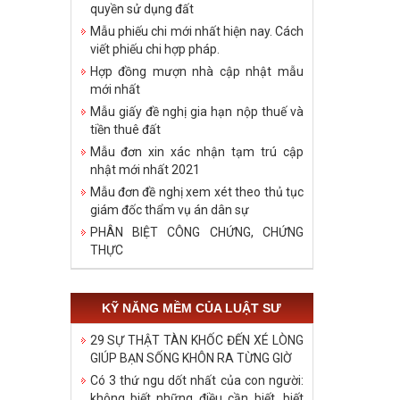
quyền sử dụng đất
Mẫu phiếu chi mới nhất hiện nay. Cách
viết phiếu chi hợp pháp.
Hợp đồng mượn nhà cập nhật mẫu
mới nhất
Mẫu giấy đề nghị gia hạn nộp thuế và
tiền thuê đất
Mẫu đơn xin xác nhận tạm trú cập
nhật mới nhất 2021
Mẫu đơn đề nghị xem xét theo thủ tục
giám đốc thẩm vụ án dân sự
PHÂN BIỆT CÔNG CHỨNG, CHỨNG
THỰC
KỸ NĂNG MỀM CỦA LUẬT SƯ
29 SỰ THẬT TÀN KHỐC ĐẾN XÉ LÒNG
GIÚP BẠN SỐNG KHÔN RA TỪNG GIỜ
Có 3 thứ ngu dốt nhất của con người:
không biết những điều cần biết, biết