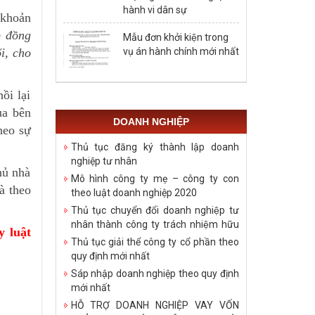
hành vi dân sự
 khoản
p đồng
Mẫu đơn khởi kiện trong
vụ án hành chính mới nhất
i, cho
ồi lại
ủa bên
DOANH NGHIỆP
heo sự
Thủ tục đăng ký thành lập doanh
nghiệp tư nhân
ủ nhà
Mô hình công ty mẹ – công ty con
à theo
theo luật doanh nghiệp 2020
Thủ tục chuyển đổi doanh nghiệp tư
nhân thành công ty trách nhiệm hữu
y luật
hạn
Thủ tục giải thể công ty cổ phần theo
quy định mới nhất
Sáp nhập doanh nghiệp theo quy định
mới nhất
HỖ TRỢ DOANH NGHIỆP VAY VỐN