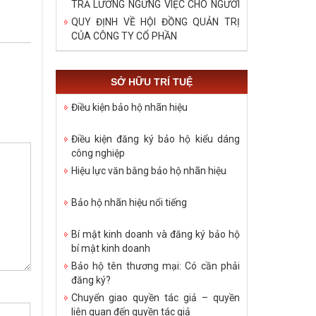
TRẢ LƯƠNG NGỪNG VIỆC CHO NGƯỜI
LAO ĐỘNG TRONG DỊCH COVID – 19
QUY ĐỊNH VỀ HỘI ĐỒNG QUẢN TRỊ
CỦA CÔNG TY CỔ PHẦN
SỞ HỮU TRÍ TUỆ
Điều kiện bảo hộ nhãn hiệu
Điều kiện đăng ký bảo hộ kiểu dáng
công nghiệp
Hiệu lực văn bằng bảo hộ nhãn hiệu
Bảo hộ nhãn hiệu nổi tiếng
Bí mật kinh doanh và đăng ký bảo hộ
bí mật kinh doanh
Bảo hộ tên thương mại: Có cần phải
đăng ký?
Chuyển giao quyền tác giả – quyền
liên quan đến quyền tác giả