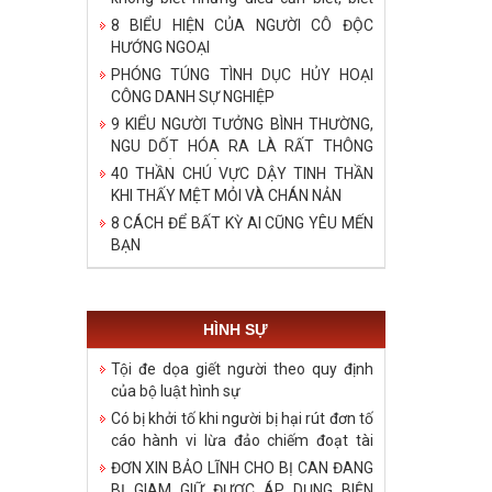
bậy những điều đã biết, biết những
8 BIỂU HIỆN CỦA NGƯỜI CÔ ĐỘC
điều không cần biết!
HƯỚNG NGOẠI
PHÓNG TÚNG TÌNH DỤC HỦY HOẠI
CÔNG DANH SỰ NGHIỆP
9 KIỂU NGƯỜI TƯỞNG BÌNH THƯỜNG,
NGU DỐT HÓA RA LÀ RẤT THÔNG
MINH, ĐÁNG ĐỂ HỌC TẬP
40 THẦN CHÚ VỰC DẬY TINH THẦN
KHI THẤY MỆT MỎI VÀ CHÁN NẢN
8 CÁCH ĐỂ BẤT KỲ AI CŨNG YÊU MẾN
BẠN
HÌNH SỰ
Tội đe dọa giết người theo quy định
của bộ luật hình sự
Có bị khởi tố khi người bị hại rút đơn tố
cáo hành vi lừa đảo chiếm đoạt tài
sản?
ĐƠN XIN BẢO LĨNH CHO BỊ CAN ĐANG
BỊ GIAM GIỮ ĐƯỢC ÁP DỤNG BIỆN