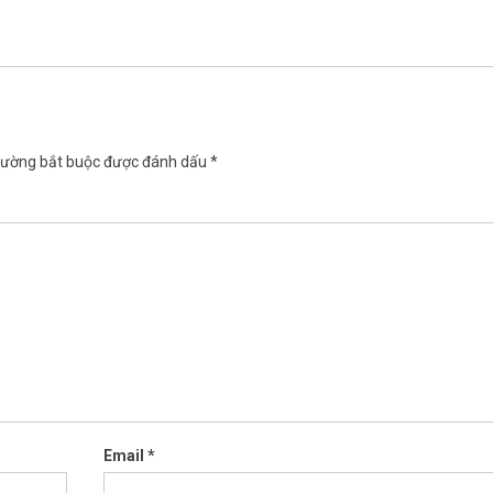
rường bắt buộc được đánh dấu
*
Email
*