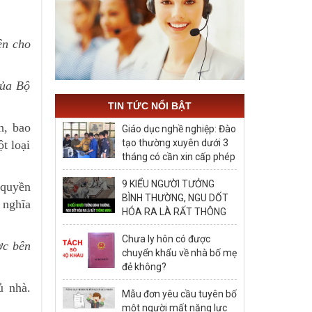
ên cho
của Bộ
TIN TỨC NỔI BẬT
n, bao
Giáo dục nghề nghiệp: Đào
tạo thường xuyên dưới 3
t loại
tháng có cần xin cấp phép
hay không?
9 KIỂU NGƯỜI TƯỞNG
 quyền
BÌNH THƯỜNG, NGU DỐT
 nghĩa
HÓA RA LÀ RẤT THÔNG
MINH, ĐÁNG ĐỂ HỌC TẬP
Chưa ly hôn có được
ợc bên
chuyển khẩu về nhà bố mẹ
đẻ không?
ủ nhà.
Mẫu đơn yêu cầu tuyên bố
một người mất năng lực