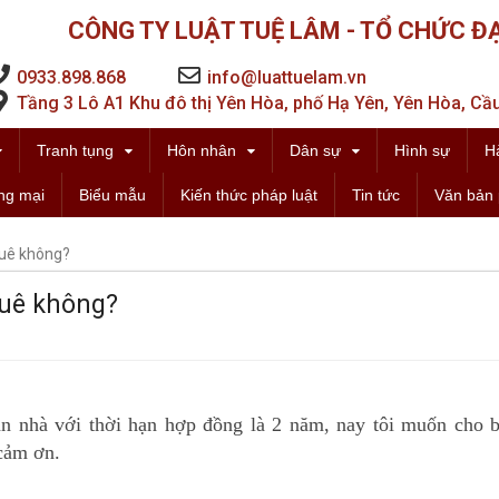
CÔNG TY LUẬT TUỆ LÂM - TỔ CHỨC ĐẠ
0933.898.868
info@luattuelam.vn
Tầng 3 Lô A1 Khu đô thị Yên Hòa, phố Hạ Yên, Yên Hòa, Cầu
Tranh tụng
Hôn nhân
Dân sự
Hình sự
H
ng mại
Biểu mẫu
Kiến thức pháp luật
Tin tức
Văn bản 
thuê không?
thuê không?
 nhà với thời hạn hợp đồng là 2 năm, nay tôi muốn cho b
cảm ơn.