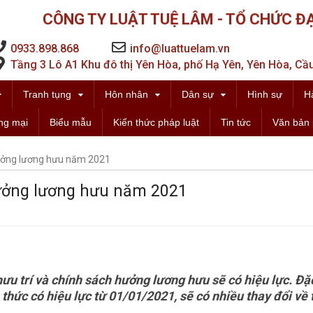
CÔNG TY LUẬT TUỆ LÂM - TỔ CHỨC ĐẠ
0933.898.868
info@luattuelam.vn
Tầng 3 Lô A1 Khu đô thị Yên Hòa, phố Hạ Yên, Yên Hòa, Cầu
Tranh tụng
Hôn nhân
Dân sự
Hình sự
H
ng mại
Biểu mẫu
Kiến thức pháp luật
Tin tức
Văn bản 
hưởng lương hưu năm 2021
hưởng lương hưu năm 2021
ưu trí và chính sách hưởng lương hưu sẽ có hiệu lực
. Đặ
thức có hiệu lực từ 01/01/2021, sẽ có nhiều thay đổi về 