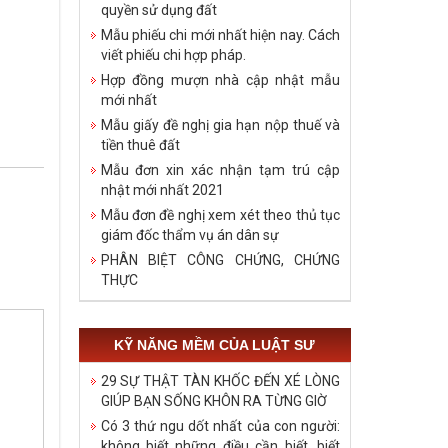
quyền sử dụng đất
Mẫu phiếu chi mới nhất hiện nay. Cách
viết phiếu chi hợp pháp.
Hợp đồng mượn nhà cập nhật mẫu
mới nhất
Mẫu giấy đề nghị gia hạn nộp thuế và
tiền thuê đất
Mẫu đơn xin xác nhận tạm trú cập
nhật mới nhất 2021
Mẫu đơn đề nghị xem xét theo thủ tục
giám đốc thẩm vụ án dân sự
PHÂN BIỆT CÔNG CHỨNG, CHỨNG
THỰC
KỸ NĂNG MỀM CỦA LUẬT SƯ
29 SỰ THẬT TÀN KHỐC ĐẾN XÉ LÒNG
GIÚP BẠN SỐNG KHÔN RA TỪNG GIỜ
Có 3 thứ ngu dốt nhất của con người:
không biết những điều cần biết, biết