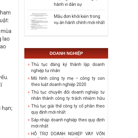
hành vi dân sự
 tham
Mẫu đơn khởi kiện trong
uật:
vụ án hành chính mới nhất
g mùa
 lao
lao
DOANH NGHIỆP
Thủ tục đăng ký thành lập doanh
nghiệp tư nhân
yếu.
Mô hình công ty mẹ – công ty con
ĩ
theo luật doanh nghiệp 2020
g
Thủ tục chuyển đổi doanh nghiệp tư
nhân thành công ty trách nhiệm hữu
hạn
Thủ tục giải thể công ty cổ phần theo
i hạn;
quy định mới nhất
Sáp nhập doanh nghiệp theo quy định
mới nhất
HỖ TRỢ DOANH NGHIỆP VAY VỐN