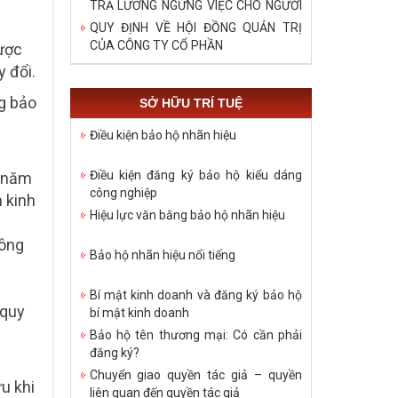
TRẢ LƯƠNG NGỪNG VIỆC CHO NGƯỜI
LAO ĐỘNG TRONG DỊCH COVID – 19
QUY ĐỊNH VỀ HỘI ĐỒNG QUẢN TRỊ
CỦA CÔNG TY CỔ PHẦN
được
 đổi.
ng bảo
SỞ HỮU TRÍ TUỆ
Điều kiện bảo hộ nhãn hiệu
Điều kiện đăng ký bảo hộ kiểu dáng
5 năm
công nghiệp
 kinh
Hiệu lực văn bằng bảo hộ nhãn hiệu
hông
Bảo hộ nhãn hiệu nổi tiếng
Bí mật kinh doanh và đăng ký bảo hộ
 quy
bí mật kinh doanh
Bảo hộ tên thương mại: Có cần phải
đăng ký?
Chuyển giao quyền tác giả – quyền
u khi
liên quan đến quyền tác giả