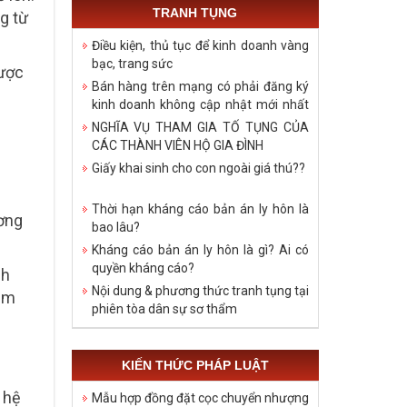
TRANH TỤNG
g từ
Điều kiện, thủ tục để kinh doanh vàng
bạc, trang sức
được
Bán hàng trên mạng có phải đăng ký
kinh doanh không cập nhật mới nhất
năm 2021
NGHĨA VỤ THAM GIA TỐ TỤNG CỦA
CÁC THÀNH VIÊN HỘ GIA ĐÌNH
Giấy khai sinh cho con ngoài giá thú??
Thời hạn kháng cáo bản án ly hôn là
ương
bao lâu?
Kháng cáo bản án ly hôn là gì? Ai có
quyền kháng cáo?
nh
Nội dung & phương thức tranh tụng tại
êm
phiên tòa dân sự sơ thẩm
KIẾN THỨC PHÁP LUẬT
 hệ
Mẫu hợp đồng đặt cọc chuyển nhượng