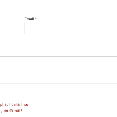
Email
*
p pháp hóa lãnh sự
 người đã mất?