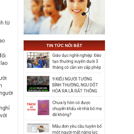
nh từ
lao
TIN TỨC NỔI BẬT
đối
Giáo dục nghề nghiệp: Đào
tạo thường xuyên dưới 3
 lao
tháng có cần xin cấp phép
hay không?
ười
9 KIỂU NGƯỜI TƯỞNG
h
BÌNH THƯỜNG, NGU DỐT
HÓA RA LÀ RẤT THÔNG
 người
MINH, ĐÁNG ĐỂ HỌC TẬP
Chưa ly hôn có được
 nghỉ
chuyển khẩu về nhà bố mẹ
đẻ không?
với
Mẫu đơn yêu cầu tuyên bố
một người mất năng lực