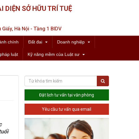
I DIỆN SỞ HỮU TRÍ TUỆ
 Giấy, Hà Nội - Tầng 1 BIDV
ành chính
Đất đai
Doanh nghiệp
pháp luật
Kỹ năng mềm của Luật sư
Đặt lịch tư vấn tại văn phòng
Yêu cầu tư vấn qua email
c
tuổi