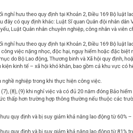
i nghỉ hưu theo quy định tại Khoản 2, Điều 169 Bộ luật la
u đây có quy định khác: Luật Sĩ quan Quân đội nhân dân V
 yếu, Luật Quân nhân chuyên nghiệp, công nhân và viên 
i nghỉ hưu theo quy định tại Khoản 2, Điều 169 Bộ luật la
 công việc nặng nhọc, độc hại, nguy hiểm hoặc đặc biệt
mục do Bộ Lao động, Thương binh và Xã hội quy định, ho
 kiện kinh tế – xã hội khó khăn, bao gồm cả khu vực có h
ạn nghề nghiệp trong khi thực hiện công việc.
, (7), (8), (9) khi nghỉ việc và có đủ 20 năm đóng Bảo hiểm
mức thấp hơn trường hợp thông thường nếu thuộc các trư
hỉ hưu quy định và bị suy giảm khả năng lao động từ 60% –
ỉ hưu quy định và bị suy giảm khả năng lao động từ 81% trở