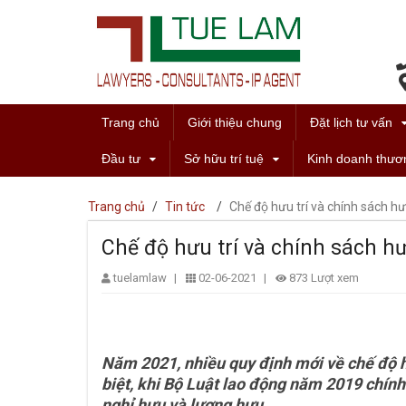
Trang chủ
Giới thiệu chung
Đặt lịch tư vấn
Đầu tư
Sở hữu trí tuệ
Kinh doanh thươ
Trang chủ
/
Tin tức
/
Chế độ hưu trí và chính sách 
Chế độ hưu trí và chính sách 
tuelamlaw
|
02-06-2021
|
873 Lượt xem
Năm 2021, nhiều quy định mới về chế độ h
biệt, khi Bộ Luật lao động năm 2019 chính 
nghỉ hưu và lương hưu.