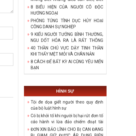
bậy những điều đã biết, biết những
8 BIỂU HIỆN CỦA NGƯỜI CÔ ĐỘC
điều không cần biết!
HƯỚNG NGOẠI
PHÓNG TÚNG TÌNH DỤC HỦY HOẠI
CÔNG DANH SỰ NGHIỆP
9 KIỂU NGƯỜI TƯỞNG BÌNH THƯỜNG,
NGU DỐT HÓA RA LÀ RẤT THÔNG
MINH, ĐÁNG ĐỂ HỌC TẬP
40 THẦN CHÚ VỰC DẬY TINH THẦN
KHI THẤY MỆT MỎI VÀ CHÁN NẢN
8 CÁCH ĐỂ BẤT KỲ AI CŨNG YÊU MẾN
BẠN
HÌNH SỰ
Tội đe dọa giết người theo quy định
của bộ luật hình sự
Có bị khởi tố khi người bị hại rút đơn tố
cáo hành vi lừa đảo chiếm đoạt tài
sản?
ĐƠN XIN BẢO LĨNH CHO BỊ CAN ĐANG
BỊ GIAM GIỮ ĐƯỢC ÁP DỤNG BIỆN