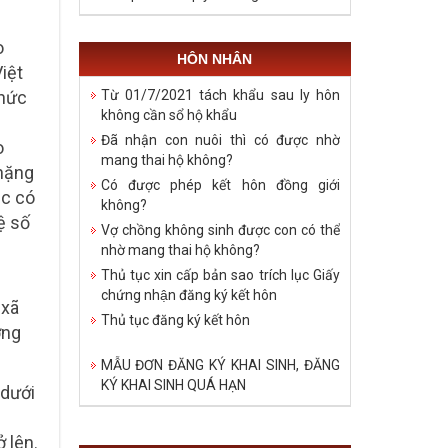
o
HÔN NHÂN
iệt
Từ 01/7/2021 tách khẩu sau ly hôn
chức
không cần sổ hộ khẩu
Đã nhận con nuôi thì có được nhờ
o
mang thai hộ không?
 nặng
Có được phép kết hôn đồng giới
ặc có
không?
ệ số
Vợ chồng không sinh được con có thể
nhờ mang thai hộ không?
Thủ tục xin cấp bản sao trích lục Giấy
chứng nhận đăng ký kết hôn
 xã
Thủ tục đăng ký kết hôn
ờng
MẪU ĐƠN ĐĂNG KÝ KHAI SINH, ĐĂNG
KÝ KHAI SINH QUÁ HẠN
 dưới
 lên.