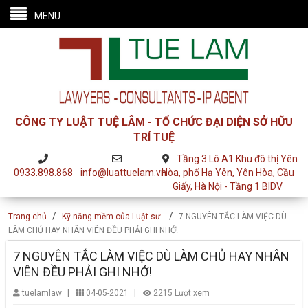
MENU
CÔNG TY LUẬT TUỆ LÂM - TỔ CHỨC ĐẠI DIỆN SỞ HỮU
TRÍ TUỆ
Tầng 3 Lô A1 Khu đô thị Yên
0933.898.868
info@luattuelam.vn
Hòa, phố Hạ Yên, Yên Hòa, Cầu
Giấy, Hà Nội - Tầng 1 BIDV
/
/
Trang chủ
Kỹ năng mềm của Luật sư
7 NGUYÊN TẮC LÀM VIỆC DÙ
LÀM CHỦ HAY NHÂN VIÊN ĐỀU PHẢI GHI NHỚ!
7 NGUYÊN TẮC LÀM VIỆC DÙ LÀM CHỦ HAY NHÂN
VIÊN ĐỀU PHẢI GHI NHỚ!
|
|
tuelamlaw
04-05-2021
2215 Lượt xem