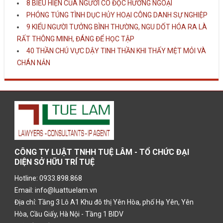
8 BIỂU HIỆN CỦA NGƯỜI CÔ ĐỘC HƯỚNG NGOẠI
PHÓNG TÚNG TÌNH DỤC HỦY HOẠI CÔNG DANH SỰ NGHIỆP
9 KIỂU NGƯỜI TƯỞNG BÌNH THƯỜNG, NGU DỐT HÓA RA LÀ
RẤT THÔNG MINH, ĐÁNG ĐỂ HỌC TẬP
40 THẦN CHÚ VỰC DẬY TINH THẦN KHI THẤY MỆT MỎI VÀ
CHÁN NẢN
CÔNG TY LUẬT TNHH TUỆ LÂM - TỔ CHỨC ĐẠI
DIỆN SỞ HỮU TRÍ TUỆ
Hotline: 0933.898.868
Email: info@luattuelam.vn
Địa chỉ: Tầng 3 Lô A1 Khu đô thị Yên Hòa, phố Hạ Yên, Yên
Hòa, Cầu Giấy, Hà Nội - Tầng 1 BIDV