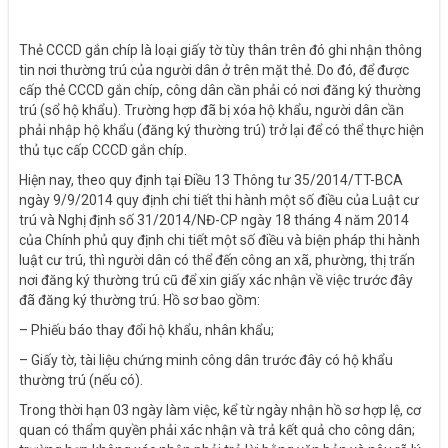
Thẻ CCCD gắn chíp là loại giấy tờ tùy thân trên đó ghi nhận thông
tin nơi thường trú của người dân ở trên mặt thẻ. Do đó, để được
cấp thẻ CCCD gắn chíp, công dân cần phải có nơi đăng ký thường
trú (sổ hộ khẩu). Trường hợp đã bị xóa hộ khẩu, người dân cần
phải nhập hộ khẩu (đăng ký thường trú) trở lại để có thể thực hiện
thủ tục cấp CCCD gắn chíp.
Hiện nay, theo quy định tại Điều 13 Thông tư 35/2014/TT-BCA
ngày 9/9/2014 quy định chi tiết thi hành một số điều của Luật cư
trú và Nghị định số 31/2014/NĐ-CP ngày 18 tháng 4 năm 2014
của Chính phủ quy định chi tiết một số điều và biện pháp thi hành
luật cư trú, thì người dân có thể đến công an xã, phường, thị trấn
nơi đăng ký thường trú cũ để xin giấy xác nhận về việc trước đây
đã đăng ký thường trú. Hồ sơ bao gồm:
– Phiếu báo thay đổi hộ khẩu, nhân khẩu;
– Giấy tờ, tài liệu chứng minh công dân trước đây có hộ khẩu
thường trú (nếu có).
Trong thời hạn 03 ngày làm việc, kể từ ngày nhận hồ sơ hợp lệ, cơ
quan có thẩm quyền phải xác nhận và trả kết quả cho công dân;