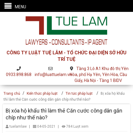
MENU
CÔNG TY LUẬT TUỆ LÂM - TỔ CHỨC ĐẠI DIỆN SỞ HỮU
TRÍ TUỆ
Tầng 3 Lô A1 Khu đô thị Yên
0933.898.868
info@luattuelam.vn
Hòa, phố Hạ Yên, Yên Hòa, Cầu
Giấy, Hà Nội - Tầng 1 BIDV
/
/
/
Trang chủ
Kiến thức pháp luật
Tin tức pháp luật
Bị xóa hộ khẩu
thì làm thẻ Căn cước công dân gắn chíp như thế nào?
Bị xóa hộ khẩu thì làm thẻ Căn cước công dân gắn
chíp như thế nào?
|
|
tuelamlaw
04-05-2021
784 Lượt xem