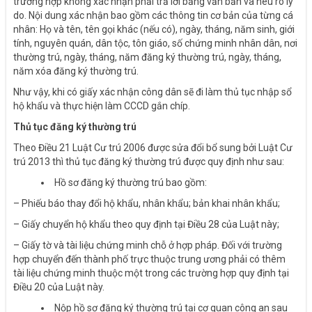
trường hợp không xác nhận phải trả lời bằng văn bản và nêu rõ lý
do. Nội dung xác nhận bao gồm các thông tin cơ bản của từng cá
nhân: Họ và tên, tên gọi khác (nếu có), ngày, tháng, năm sinh, giới
tính, nguyên quán, dân tộc, tôn giáo, số chứng minh nhân dân, nơi
thường trú, ngày, tháng, năm đăng ký thường trú, ngày, tháng,
năm xóa đăng ký thường trú.
Như vậy, khi có giấy xác nhận công dân sẽ đi làm thủ tục nhập sổ
hộ khẩu và thực hiện làm CCCD gắn chíp.
Thủ tục đăng ký thường trú
Theo Điều 21 Luật Cư trú 2006 được sửa đổi bổ sung bởi Luật Cư
trú 2013 thì thủ tục đăng ký thường trú được quy định như sau:
Hồ sơ đăng ký thường trú bao gồm:
– Phiếu báo thay đổi hộ khẩu, nhân khẩu; bản khai nhân khẩu;
– Giấy chuyển hộ khẩu theo quy định tại Điều 28 của Luật này;
– Giấy tờ và tài liệu chứng minh chỗ ở hợp pháp. Đối với trường
hợp chuyển đến thành phố trực thuộc trung ương phải có thêm
tài liệu chứng minh thuộc một trong các trường hợp quy định tại
Điều 20 của Luật này.
Nộp hồ sơ đăng ký thường trú tại cơ quan công an sau